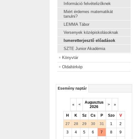
Információ felvételizőknek
Miért érdemes matematikát
tanulni?
LEMMA Tábor
Versenyek középiskolásoknak
Ismeretterjesztő előadások
SZTE Junior Akadémia
Könyvtár
Oldaltérkép
Esemény naptár
Augusztus
«
<
>
»
2026
H
K
Sz
Cs
P
Szo
V
27
28
29
30
31
1
2
3
4
5
6
7
8
9