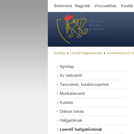
Betűméret
Nagyobb
Visszaállítás
Kisebb
Nyitólap
Leendő hallgatóinknak
Ismeretterjesztő 
Nyitólap
Az intézetről
Tanszékek, kutatócsoportok
Munkatársaink
Kutatás
Doktori Iskola
Hallgatóknak
Leendő hallgatóinknak