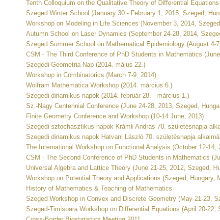
Tenth Colloquium on the Qualitative Theory of Differential Equation
Szeged Winter School (January 30 - February 1, 2015, Szeged, Hun
Workshop on Modeling in Life Sciences (November 3, 2014, Szeged
Autumn School on Laser Dynamics (September 24-28, 2014, Szege
Szeged Summer School on Mathematical Epidemiology (August 4-7,
CSM - The Third Conference of PhD Students in Mathematics (June 
Szegedi Geometria Nap (2014. május 22.)
Workshop in Combinatorics (March 7-9, 2014)
Wolfram Mathematica Workshop (2014. március 6.)
Szegedi dinamikus napok (2014. február 28. - március 1.)
Sz.-Nagy Centennial Conference (June 24-28, 2013, Szeged, Hunga
Finite Geometry Conference and Workshop (10-14 June, 2013)
Szegedi sztochasztikus napok Krámli András 70. születésnapja alkal
Szegedi dinamikus napok Hatvani László 70. születésnapja alkalmá
The International Workshop on Functional Analysis (October 12-14,
CSM - The Second Conference of PhD Students in Mathematics (Ju
Universal Algebra and Lattice Theory (June 21-25, 2012, Szeged, H
Workshop on Potential Theory and Applications (Szeged, Hungary, M
History of Mathematics & Teaching of Mathematics
Szeged Workshop in Convex and Discrete Geometry (May 21-23, S
Szeged-Timisoara Workshop on Differential Equations (April 20-22,
Cross-Border Biostatistics Meeting 2011