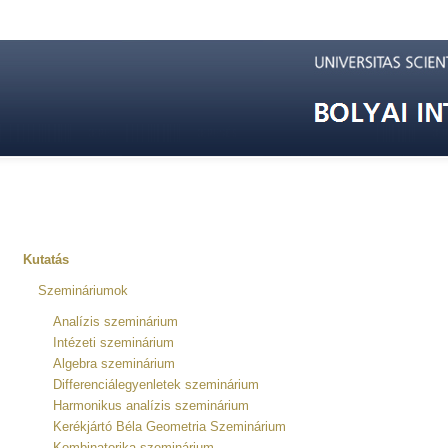
Kutatás
Szemináriumok
Analízis szeminárium
Intézeti szeminárium
Algebra szeminárium
Differenciálegyenletek szeminárium
Harmonikus analízis szeminárium
Kerékjártó Béla Geometria Szeminárium
Kombinatorika szeminárium