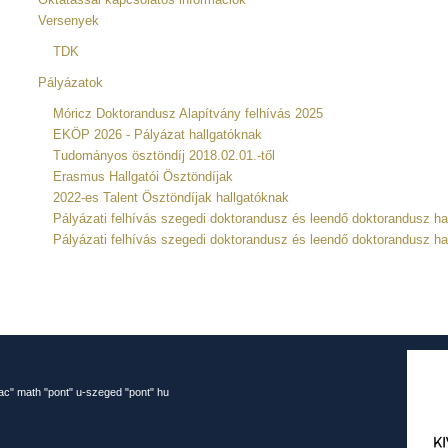
Versenyek
TDK
Pályázatok
Móricz Doktorandusz Alapítvány felhívás 2025
EKÖP 2026 - Pályázat hallgatóknak
Tudományos ösztöndíj 2018.02.01.-től
Erasmus Hallgatói Ösztöndíjak
2022-es Talent Ösztöndíjak hallgatóknak
Pályázati felhívás szegedi doktorandusz és leendő doktorandusz h
Pályázati felhívás szegedi doktorandusz és leendő doktorandusz h
kac" math "pont" u-szeged "pont" hu