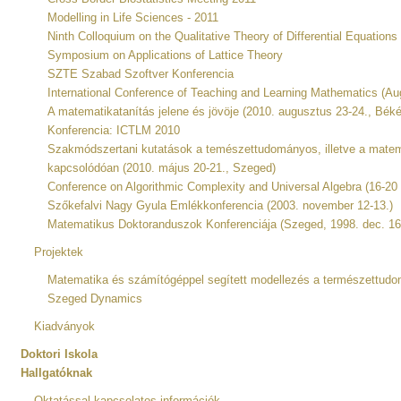
Modelling in Life Sciences - 2011
Ninth Colloquium on the Qualitative Theory of Differential Equations
Symposium on Applications of Lattice Theory
SZTE Szabad Szoftver Konferencia
International Conference of Teaching and Learning Mathematics (Au
A matematikatanítás jelene és jövöje (2010. augusztus 23-24., Bék
Konferencia: ICTLM 2010
Szakmódszertani kutatások a temészettudományos, illetve a matema
kapcsolódóan (2010. május 20-21., Szeged)
Conference on Algorithmic Complexity and Universal Algebra (16-20
Szőkefalvi Nagy Gyula Emlékkonferencia (2003. november 12-13.)
Matematikus Doktoranduszok Konferenciája (Szeged, 1998. dec. 16
Projektek
Matematika és számítógéppel segített modellezés a természettud
Szeged Dynamics
Kiadványok
Doktori Iskola
Hallgatóknak
Oktatással kapcsolatos információk