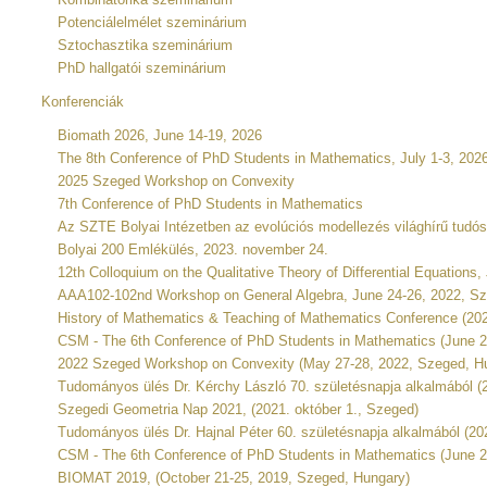
Potenciálelmélet szeminárium
Sztochasztika szeminárium
PhD hallgatói szeminárium
Konferenciák
Biomath 2026, June 14-19, 2026
The 8th Conference of PhD Students in Mathematics, July 1-3, 202
2025 Szeged Workshop on Convexity
7th Conference of PhD Students in Mathematics
Az SZTE Bolyai Intézetben az evolúciós modellezés világhírű tudósa
Bolyai 200 Emlékülés, 2023. november 24.
12th Colloquium on the Qualitative Theory of Differential Equations
AAA102-102nd Workshop on General Algebra, June 24-26, 2022, S
History of Mathematics & Teaching of Mathematics Conference (202
CSM - The 6th Conference of PhD Students in Mathematics (June 29
2022 Szeged Workshop on Convexity (May 27-28, 2022, Szeged, H
Tudományos ülés Dr. Kérchy László 70. születésnapja alkalmából (2
Szegedi Geometria Nap 2021, (2021. október 1., Szeged)
Tudományos ülés Dr. Hajnal Péter 60. születésnapja alkalmából (202
CSM - The 6th Conference of PhD Students in Mathematics (June 
BIOMAT 2019, (October 21-25, 2019, Szeged, Hungary)