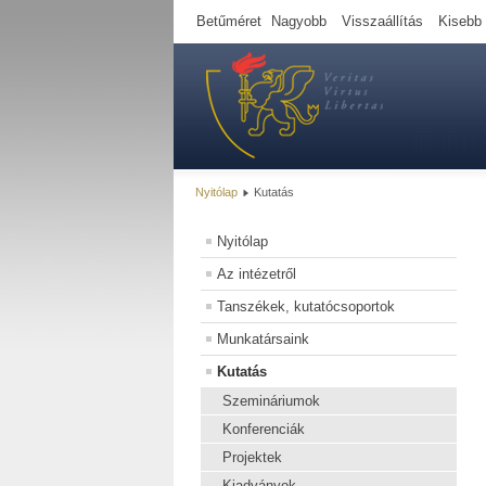
Betűméret
Nagyobb
Visszaállítás
Kisebb
Nyitólap
Kutatás
Nyitólap
Az intézetről
Tanszékek, kutatócsoportok
Munkatársaink
Kutatás
Szemináriumok
Konferenciák
Projektek
Kiadványok