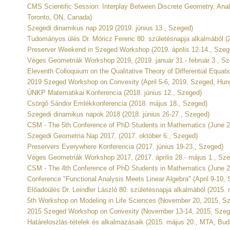
CMS Scientific Session: Interplay Between Discrete Geometry, Ana
Toronto, ON, Canada)
Szegedi dinamikus nap 2019 (2019. június 13., Szeged)
Tudományos ülés Dr. Móricz Ferenc 80. születésnapja alkalmából (2
Preserver Weekend in Szeged Workshop (2019. április 12-14., Szeg
Véges Geometriák Workshop 2019, (2019. január 31.- február 3., S
Eleventh Colloquium on the Qualitative Theory of Differential Equa
2019 Szeged Workshop on Convexity (April 5-6, 2019, Szeged, Hun
ÚNKP Matematikai Konferencia (2018. június 12., Szeged)
Csörgő Sándor Emlékkonferencia (2018. május 18., Szeged)
Szegedi dinamikus napok 2018 (2018. június 26-27., Szeged)
CSM - The 5th Conference of PhD Students in Mathematics (June 2
Szegedi Geometria Nap 2017, (2017. október 6., Szeged)
Preservers Everywhere Konferencia (2017. június 19-23., Szeged)
Véges Geometriák Workshop 2017, (2017. április 28.- május 1., Sz
CSM - The 4th Conference of PhD Students in Mathematics (June 2
Conference "Functional Analysis Meets Linear Algebra" (April 9-10,
Előadóülés Dr. Leindler László 80. születésnapja alkalmából (201
5th Workshop on Modeling in Life Sciences (November 20, 2015, S
2015 Szeged Workshop on Convexity (November 13-14, 2015, Szeg
Határeloszlás-tételek és alkalmazásaik (2015. május 20., MTA, Bud