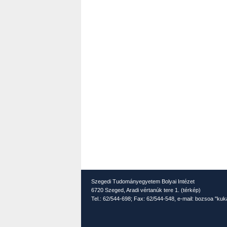
Szegedi Tudományegyetem Bolyai Intézet
6720 Szeged, Aradi vértanúk tere 1. (
térkép
)
Tel.: 62/544-698; Fax: 62/544-548, e-mail: bozsoa "ku