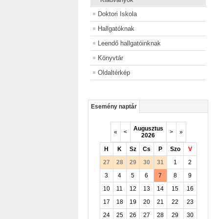
Doktori Iskola
Hallgatóknak
Leendő hallgatóinknak
Könyvtár
Oldaltérkép
Esemény naptár
Augusztus
«
<
>
»
2026
H
K
Sz
Cs
P
Szo
V
27
28
29
30
31
1
2
3
4
5
6
7
8
9
10
11
12
13
14
15
16
17
18
19
20
21
22
23
24
25
26
27
28
29
30