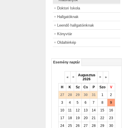
Doktori Iskola
Hallgatóknak
Leendő hallgatóinknak
Könyvtár
Oldaltérkép
Esemény naptár
Augusztus
«
<
>
»
2026
H
K
Sz
Cs
P
Szo
V
27
28
29
30
31
1
2
3
4
5
6
7
8
9
10
11
12
13
14
15
16
17
18
19
20
21
22
23
24
25
26
27
28
29
30