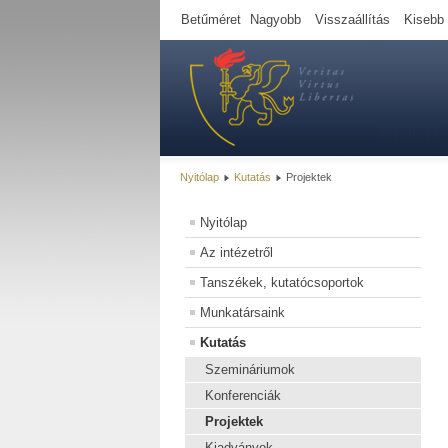
Betűméret
Nagyobb
Visszaállítás
Kisebb
Nyitólap
Kutatás
Projektek
Nyitólap
Az intézetről
Tanszékek, kutatócsoportok
Munkatársaink
Kutatás
Szemináriumok
Konferenciák
Projektek
Kiadványok