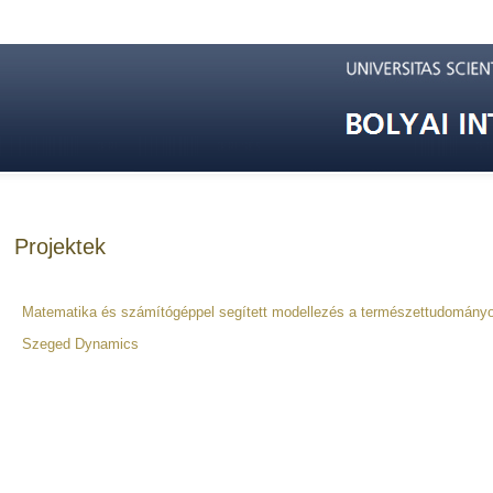
Projektek
Matematika és számítógéppel segített modellezés a természettudomány
Szeged Dynamics