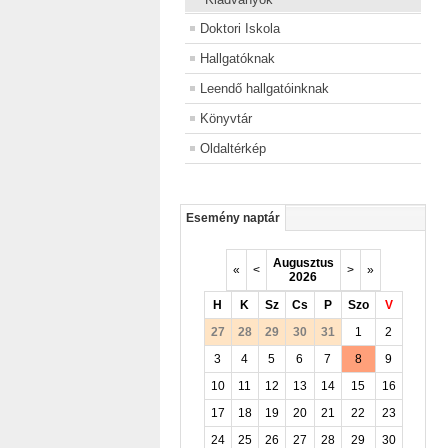
Doktori Iskola
Hallgatóknak
Leendő hallgatóinknak
Könyvtár
Oldaltérkép
Esemény naptár
Augusztus
«
<
>
»
2026
H
K
Sz
Cs
P
Szo
V
27
28
29
30
31
1
2
3
4
5
6
7
8
9
10
11
12
13
14
15
16
17
18
19
20
21
22
23
24
25
26
27
28
29
30