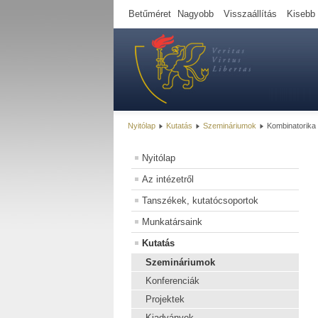
Betűméret
Nagyobb
Visszaállítás
Kisebb
Nyitólap
Kutatás
Szemináriumok
Kombinatorika
Nyitólap
Az intézetről
Tanszékek, kutatócsoportok
Munkatársaink
Kutatás
Szemináriumok
Konferenciák
Projektek
Kiadványok