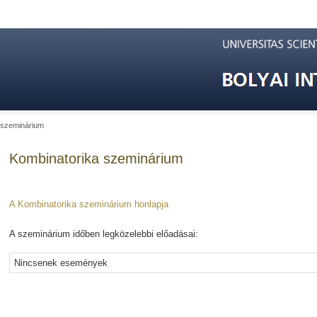
 szeminárium
Kombinatorika szeminárium
A Kombinatorika szeminárium honlapja
A szeminárium időben legközelebbi előadásai:
Nincsenek események