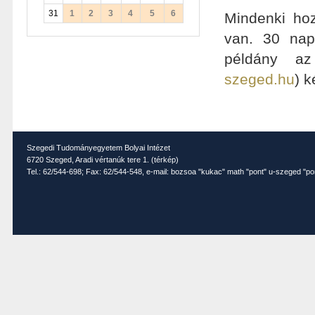
31
1
2
3
4
5
6
Mindenki hoz
van. 30 napo
példány az 
szeged.hu
) k
Szegedi Tudományegyetem Bolyai Intézet
6720 Szeged, Aradi vértanúk tere 1. (
térkép
)
Tel.: 62/544-698; Fax: 62/544-548, e-mail: bozsoa "kukac" math "pont" u-szeged "po