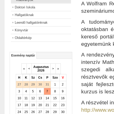
A Wolfram Re
Doktori Iskola
szemináriumo
Hallgatóknak
A tudományo
Leendő hallgatóinknak
oktatásban 
Könyvtár
kereső portá
Oldaltérkép
egyetemünk ko
A rendezvény
Esemény naptár
intenzív Math
Augusztus
szegedi alk
«
<
>
»
2026
résztvevők e
H
K
Sz
Cs
P
Szo
V
saját fejles
27
28
29
30
31
1
2
kurzus is le
3
4
5
6
7
8
9
10
11
12
13
14
15
16
A részvétel i
17
18
19
20
21
22
23
http://www.w
24
25
26
27
28
29
30