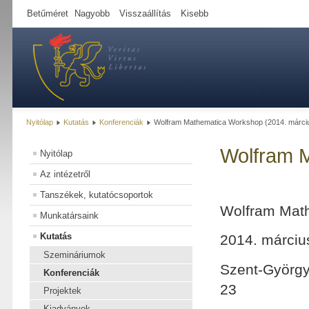
Betűméret
Nagyobb
Visszaállítás
Kisebb
Nyitólap
Kutatás
Konferenciák
Wolfram Mathematica Workshop (2014. márciu
Wolfram M
Nyitólap
Az intézetről
Tanszékek, kutatócsoportok
Wolfram Mat
Munkatársaink
Kutatás
2014. márciu
Szemináriumok
Szent-Györgyi
Konferenciák
23
Projektek
Kiadványok