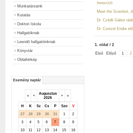
Innovízió
Munkatársaink
Meet the Scientist, 
Kutatás
Dr. Czédli Gábor rád
Doktori Iskola
Dr. Czeizel Endre e
Hallgatóknak
Leendő hallgatóinknak
1. oldal / 2
Könyvtár
Első
Előző
1
2
Oldaltérkép
Esemény naptár
Augusztus
«
<
>
»
2026
H
K
Sz
Cs
P
Szo
V
27
28
29
30
31
1
2
3
4
5
6
7
8
9
10
11
12
13
14
15
16