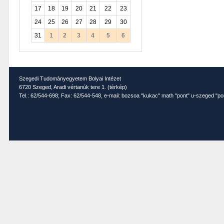
17
18
19
20
21
22
23
24
25
26
27
28
29
30
31
1
2
3
4
5
6
Szegedi Tudományegyetem Bolyai Intézet
6720 Szeged, Aradi vértanúk tere 1. (
térkép
)
Tel.: 62/544-698; Fax: 62/544-548, e-mail: bozsoa "kukac" math "pont" u-szeged "po