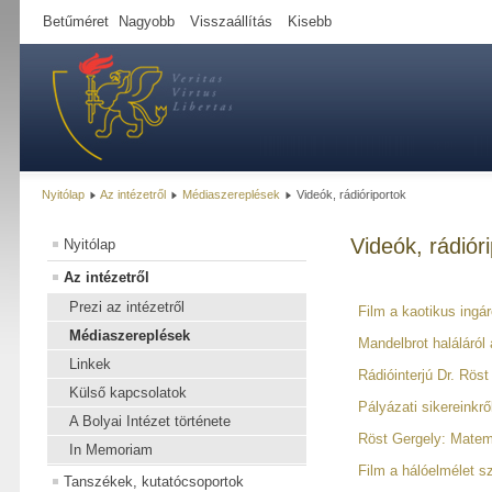
Betűméret
Nagyobb
Visszaállítás
Kisebb
Nyitólap
Az intézetről
Médiaszereplések
Videók, rádióriportok
Videók, rádiór
Nyitólap
Az intézetről
Prezi az intézetről
Film a kaotikus ingár
Médiaszereplések
Mandelbrot haláláról
Linkek
Rádióinterjú Dr. Röst
Külső kapcsolatok
Pályázati sikereinkrő
A Bolyai Intézet története
Röst Gergely: Matem
In Memoriam
Film a hálóelmélet 
Tanszékek, kutatócsoportok