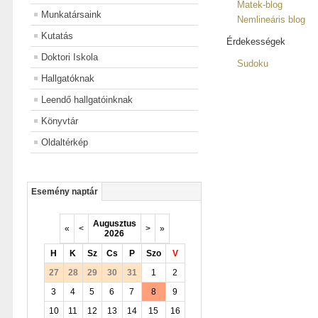
Matek-blog
Munkatársaink
Nemlineáris blog
Kutatás
Érdekességek
Doktori Iskola
Sudoku
Hallgatóknak
Leendő hallgatóinknak
Könyvtár
Oldaltérkép
Esemény naptár
Augusztus
«
<
>
»
2026
H
K
Sz
Cs
P
Szo
V
27
28
29
30
31
1
2
3
4
5
6
7
8
9
10
11
12
13
14
15
16