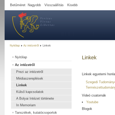
Betűméret
Nagyobb
Visszaállítás
Kisebb
Nyitólap
Az intézetről
Linkek
Linkek
Nyitólap
Az intézetről
Prezi az intézetről
Linkek egyetemi honl
Médiaszereplések
Szegedi Tudomány
Linkek
Természettudományi
Külső kapcsolatok
Videó csatornák
A Bolyai Intézet története
Youtube
In Memoriam
Blogok
Tanszékek, kutatócsoportok