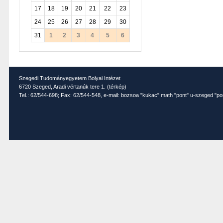
17
18
19
20
21
22
23
24
25
26
27
28
29
30
31
1
2
3
4
5
6
Szegedi Tudományegyetem Bolyai Intézet
6720 Szeged, Aradi vértanúk tere 1. (
térkép
)
Tel.: 62/544-698; Fax: 62/544-548, e-mail: bozsoa "kukac" math "pont" u-szeged "po