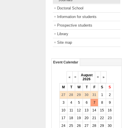
Doctoral School
Information for students
Prospective students
Library
Site map
Event Calendar
August
«
<
>
»
2026
M
T
W
T
F
S
S
27
28
29
30
31
1
2
3
4
5
6
7
8
9
10
11
12
13
14
15
16
17
18
19
20
21
22
23
24
25
26
27
28
29
30