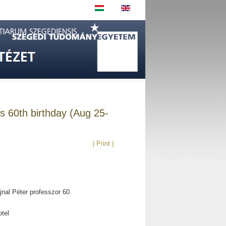
's 60th birthday (Aug 25-
| Print |
nal Péter professzor 60.
otel