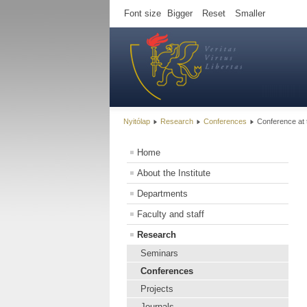
Font size
Bigger
Reset
Smaller
Nyitólap
Research
Conferences
Conference at 
Home
About the Institute
Departments
Faculty and staff
Research
Seminars
Conferences
Projects
Journals