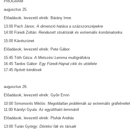
PROGRAM
augusztus 25.
Előadások, levezető elnök: Bárány Imre
13:00 Pach János:
A dimenzió hatása a százszorszépekre
14:00 Füredi Zoltán:
Rendezett struktúrák és extremális kombinatorika
15:00 Kávészünet
Előadások, levezető elnök: Pete Gábor
15:45 Tóth Géza:
A Metszési Lemma multigráfokra
16:45 Tardos Gábor:
Egy Füredi-Hajnal cikk és utóélete
17:45
Nyitott kérdések
augusztus 26.
Előadások, levezető elnök: Győri Ervin
10:00 Simonovits Miklós:
Megoldatlan problémák az extremális gráfelméle
11:00 Károlyi Gyula:
Az együttható lemmáról
Előadások, levezető elnök: Pluhár András
13:00 Turán György:
Döntési fák és társaik