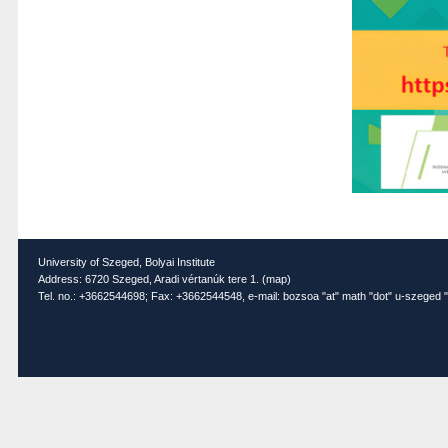
University of Szeged, Bolyai Institute
Address: 6720 Szeged, Aradi vértanúk tere 1. (
map
)
Tel. no.: +3662544698; Fax: +3662544548, e-mail: bozsoa "at" math "dot" u-szeged "