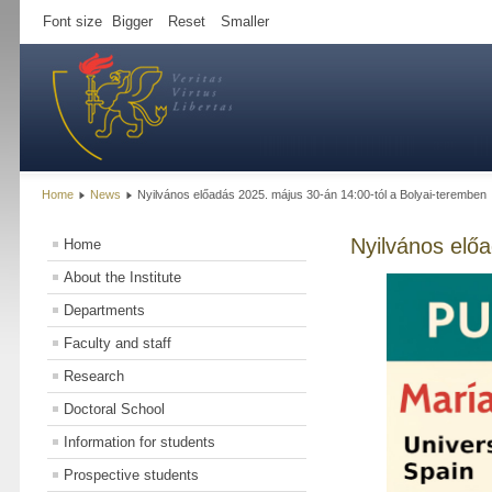
Font size
Bigger
Reset
Smaller
Home
News
Nyilvános előadás 2025. május 30-án 14:00-tól a Bolyai-teremben
Nyilvános elő
Home
About the Institute
Departments
Faculty and staff
Research
Doctoral School
Information for students
Prospective students