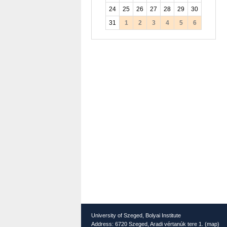
24
25
26
27
28
29
30
31
1
2
3
4
5
6
University of Szeged, Bolyai Institute
Address: 6720 Szeged, Aradi vértanúk tere 1. (
map
)