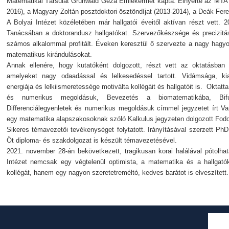
Matematikai Társulat Grünwald Géza Emlékérmét kapta. Elnyerte az MTA po
2016), a Magyary Zoltán posztdoktori ösztöndíjat (2013-2014), a Deák Fere
A Bolyai Intézet közéletében már hallgatói éveitől aktívan részt vett. 
Tanácsában a doktorandusz hallgatókat. Szervezőkészsége és precizitás
számos alkalommal profitált. Éveken keresztül ő szervezte a nagy hagy
matematikus kirándulásokat.
Annak ellenére, hogy kutatóként dolgozott, részt vett az oktatásban i
amelyeket nagy odaadással és lelkesedéssel tartott. Vidámsága, kia
energiája és lelkiismeretessége motiválta kollégáit és hallgatóit is. Oktatt
és numerikus megoldásuk, Bevezetés a biomatematikába, Bifurk
Differenciálegyenletek és numerikus megoldásuk címmel jegyzetet írt V
egy matematika alapszakosoknak szóló Kalkulus jegyzeten dolgozott Fodo
Sikeres témavezetői tevékenységet folytatott. Irányításával szerzett Ph
Öt diploma- és szakdolgozat is készült témavezetésével.
2021. november 28-án bekövetkezett, tragikusan korai halálával pótolhat
Intézet nemcsak egy végtelenül optimista, a matematika és a hallgatók 
kollégát, hanem egy nagyon szeretetreméltó, kedves barátot is elveszített.