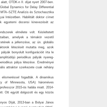
alatt, OTDK-n II. díjat nyert 2007-ben.
Global Dynamics for Delay Differential
az MTA–SZTE Analízis és Sztochasztika
yai Intézetben. Habilitált doktor címet
k egyetemi docensi kinevezését az
endszerek elmélete volt. Késleltetett
ozataiban, amelyek a témakör vezető
zetének a jellemzése, az ún. globális
traktorok létezését mutatta meg, azok
ályák bonyolult konfigurációit írta le
mplitúdójú periodikus pályák nyereg-
periodikus pálya létezése. Eredményei
ális attraktor szerkezete csak néhány
 elismeréssel fogadták. A dinamikus
sity of Minnesota, USA) hároméves
professzor 2015-ös halála miatt. 2014-
tt. Ott együtt dolgozott és egy közös
os Díját, 2013-ban a Bolyai János