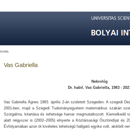
riella
Vas Gabriella
Nekrológ
Dr. habil. Vas Gabriella, 1983 - 202
Vas Gabriella Ágnes 1983. április 2-án született Szegeden. A szegedi D
2001-ben, majd a Szegedi Tudományegyetem matematikus szakán szerz
Szorgalma, kitartása és tehetsége hamar megmutatkozott. Kiemelkedő ta
alatt négyszer is (2002–2005) elnyerte a Köztársasági Ösztöndíjat és 
Évfolyamában azon öt kivételes tehetségű hallgató egyike volt, akikből nem