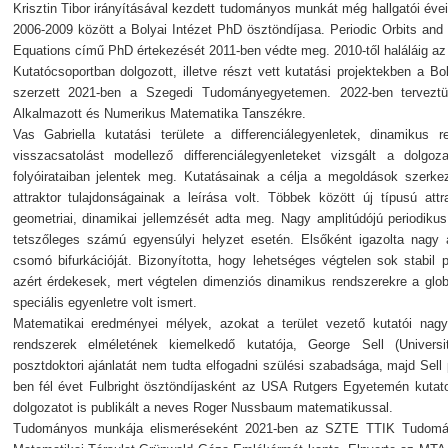
Krisztin Tibor irányításával kezdett tudományos munkát még hallgatói évei 
2006-2009 között a Bolyai Intézet PhD ösztöndíjasa. Periodic Orbits and 
Equations című PhD értekezését 2011-ben védte meg. 2010-től haláláig 
Kutatócsoportban dolgozott, illetve részt vett kutatási projektekben a Bol
szerzett 2021-ben a Szegedi Tudományegyetemen. 2022-ben terveztü
Alkalmazott és Numerikus Matematika Tanszékre.
Vas Gabriella kutatási területe a differenciálegyenletek, dinamikus r
visszacsatolást modellező differenciálegyenleteket vizsgált a dolg
folyóirataiban jelentek meg. Kutatásainak a célja a megoldások szerke
attraktor tulajdonságainak a leírása volt. Többek között új típusú at
geometriai, dinamikai jellemzését adta meg. Nagy amplitúdójú periodikus p
tetszőleges számú egyensúlyi helyzet esetén. Elsőként igazolta nagy a
csomó bifurkációját. Bizonyította, hogy lehetséges végtelen sok stabil 
azért érdekesek, mert végtelen dimenziós dinamikus rendszerekre a glob
speciális egyenletre volt ismert.
Matematikai eredményei mélyek, azokat a terület vezető kutatói nagy
rendszerek elméletének kiemelkedő kutatója, George Sell (Univer
posztdoktori ajánlatát nem tudta elfogadni szülési szabadsága, majd Sell 
ben fél évet Fulbright ösztöndíjasként az USA Rutgers Egyetemén kutato
dolgozatot is publikált a neves Roger Nussbaum matematikussal.
Tudományos munkája elismeréseként 2021-ben az SZTE TTIK Tudomány