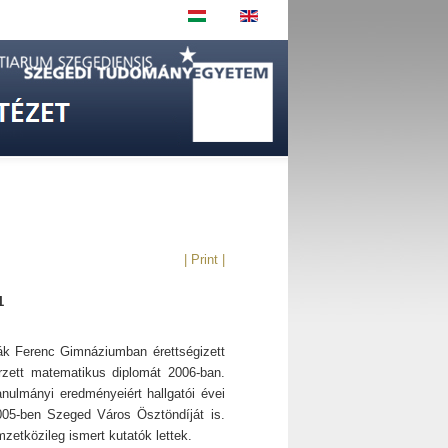
| Print |
1
eák Ferenc Gimnáziumban érettségizett
ett matematikus diplomát 2006-ban.
nulmányi eredményeiért hallgatói évei
2005-ben Szeged Város Ösztöndíját is.
zetközileg ismert kutatók lettek.