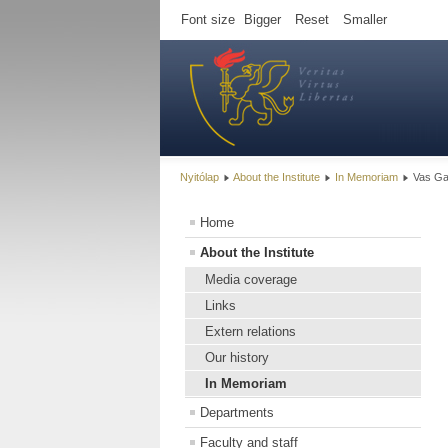
Font size
Bigger
Reset
Smaller
Nyitólap
About the Institute
In Memoriam
Vas Gab
Home
About the Institute
Media coverage
Links
Extern relations
Our history
In Memoriam
Departments
Faculty and staff