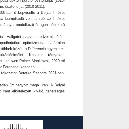
sztdoktori kutatói ösztöndíját (2015-
nc ösztöndíjat (2010-2011).
2008-ban ő képviselte a Bolyai Intézet
a kiemelkedő volt, amiből az Intézet
ománnyal rendelkező és igen népszerű
s. Hallgatói nagyon kedvelték óráit,
padhatatlan optimizmusa, határtalan
a többek között a Differenciálegyenletek
ációelmélet, Kalkulus tárgyakat.
an Leeuwen-Polner Mónikával, 2020-tól
r Ferenccel közösen.
D fokozatot Beretka Szandra 2021-ben.
atlan űrt hagyott maga után. A Bolyai
iránt elkötelezett kiváló, tehetséges