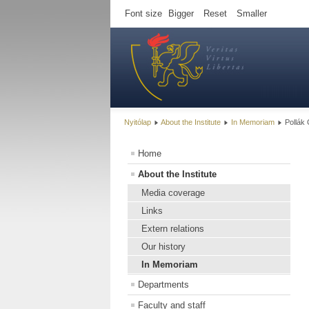
Font size
Bigger
Reset
Smaller
Nyitólap
About the Institute
In Memoriam
Pollák
Home
About the Institute
Media coverage
Links
Extern relations
Our history
In Memoriam
Departments
Faculty and staff