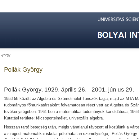
 György
Pollák György
Pollák György, 1929. április 26. - 2001. június 29.
1953-58 között az Algebra és Számelmélet Tanszék tagja, majd az MTA Ma
tudományos főmunkatársaként folyamatosan részt vett az Algebra és Szám
tevékenységében. 1961-ben a matematikai tudományok kandidátusa, 1968
Kutatási területe: félcsoportelmélet, univerzális algebra.
Hosszan tartó betegség után, mégis váratlanul távozott el közülünk a város
a szegedi matematikai iskola pótolhatatlan személyisége, Pollák György. „Az é