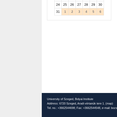
24
25
26
27
28
29
30
31
1
2
3
4
5
6
University of Szeged, Bolyai Institute
Address: 6720 Szeged, Aradi vértanúk tere 1. (
map
)
Tel. no.: +3662544698; Fax: +3662544548, e-mail: bozs