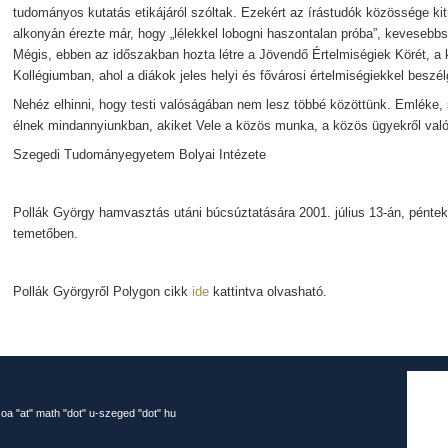
tudományos kutatás etikájáról szóltak. Ezekért az írástudók közössége kitü
alkonyán érezte már, hogy „lélekkel lobogni haszontalan próba”, kevesebbsz
Mégis, ebben az időszakban hozta létre a Jövendő Értelmiségiek Körét, a 
Kollégiumban, ahol a diákok jeles helyi és fővárosi értelmiségiekkel beszél
Nehéz elhinni, hogy testi valóságában nem lesz többé közöttünk. Emléke,
élnek mindannyiunkban, akiket Vele a közös munka, a közös ügyekről val
Szegedi Tudományegyetem Bolyai Intézete
Pollák György hamvasztás utáni búcsúztatására 2001. július 13-án, pénteke
temetőben.
Pollák Györgyről Polygon cikk
ide
kattintva olvasható.
oa "at" math "dot" u-szeged "dot" hu