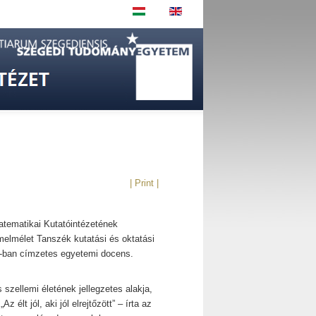
| Print |
tematikai Kutatóintézetének
elmélet Tanszék kutatási és oktatási
-ban címzetes egyetemi docens.
 szellemi életének jellegzetes alakja,
lt jól, aki jól elrejtőzött” – írta az