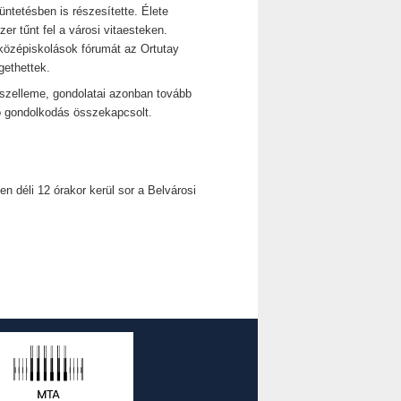
ntetésben is részesítette. Élete
er tűnt fel a városi vitaesteken.
középiskolások fórumát az Ortutay
gethettek.
 szelleme, gondolatai azonban tovább
ó gondolkodás összekapcsolt.
n déli 12 órakor kerül sor a Belvárosi