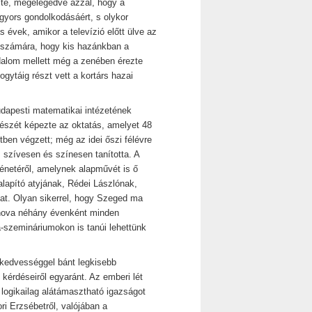
lte, megelégedve azzal, hogy a
gyors gondolkodásáért, s olykor
s évek, amikor a televízió előtt ülve az
i számára, hogy kis hazánkban a
odalom mellett még a zenében érezte
ogytáig részt vett a kortárs hazai
apesti matematikai intézetének
észét képezte az oktatás, amelyet 48
en végzett; még az idei őszi félévre
s szívesen és színesen tanította. A
ténetéről, amelynek alapművét is ő
alapító atyjának, Rédei Lászlónak,
okat. Olyan sikerrel, hogy Szeged ma
 ahova néhány évenként minden
a-szemináriumokon is tanúi lehettünk
 kedvességgel bánt legkisebb
 kérdéseiről egyaránt. Az emberi lét
 logikailag alátámasztható igazságot
i Erzsébetről, valójában a