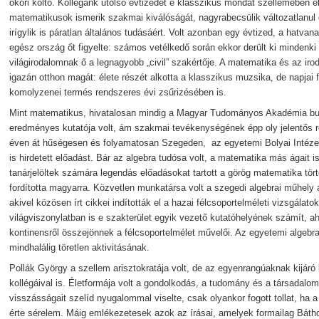
ókori költő. Kollégánk utolsó évtizedét e klasszikus mondat szellemében é
matematikusok ismerik szakmai kiválóságát, nagyrabecsülik változatlanul 
irígylik is páratlan általános tudásáért. Volt azonban egy évtized, a hatvana
egész ország őt figyelte: számos vetélkedő során ekkor derült ki mindenk
világirodalomnak ő a legnagyobb „civil” szakértője. A matematika és az ir
igazán otthon magát: élete részét alkotta a klasszikus muzsika, de napjai f
komolyzenei termés rendszeres évi zsűrizésében is.
Mint matematikus, hivatalosan mindig a Magyar Tudományos Akadémia bud
eredményes kutatója volt, ám szakmai tevékenységének épp oly jelentős r
éven át hűségesen és folyamatosan Szegeden, az egyetemi Bolyai Intézetb
is hirdetett előadást. Bár az algebra tudósa volt, a matematika más ágait i
tanárjelöltek számára legendás előadásokat tartott a görög matematika tör
fordította magyarra. Közvetlen munkatársa volt a szegedi algebrai műhely 
akivel közösen írt cikkei indították el a hazai félcsoportelméleti vizsgálat
világviszonylatban is e szakterület egyik vezető kutatóhelyének számít,
kontinensről összejönnek a félcsoportelmélet művelői. Az egyetemi algebr
mindhalálig töretlen aktivitásának.
Pollák György a szellem arisztokratája volt, de az egyenrangúaknak kijáró
kollégáival is. Életformája volt a gondolkodás, a tudomány és a társadalom
visszásságait szelíd nyugalommal viselte, csak olyankor fogott tollat, ha a
érte sérelem. Máig emlékezetesek azok az írásai, amelyek formailag Báthor