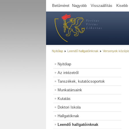
Betűméret
Nagyobb
Visszaállítás
Kisebb
Nyitólap
Leendő hallgatóinknak
Versenyek középi
Nyitólap
Az intézetről
Tanszékek, kutatócsoportok
Munkatársaink
Kutatás
Doktori Iskola
Hallgatóknak
Leendő hallgatóinknak