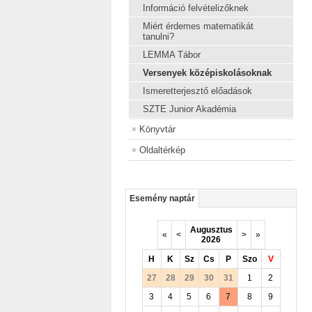
Információ felvételizőknek
Miért érdemes matematikát
tanulni?
LEMMA Tábor
Versenyek középiskolásoknak
Ismeretterjesztő előadások
SZTE Junior Akadémia
Könyvtár
Oldaltérkép
Esemény naptár
Augusztus
«
<
>
»
2026
H
K
Sz
Cs
P
Szo
V
27
28
29
30
31
1
2
3
4
5
6
7
8
9