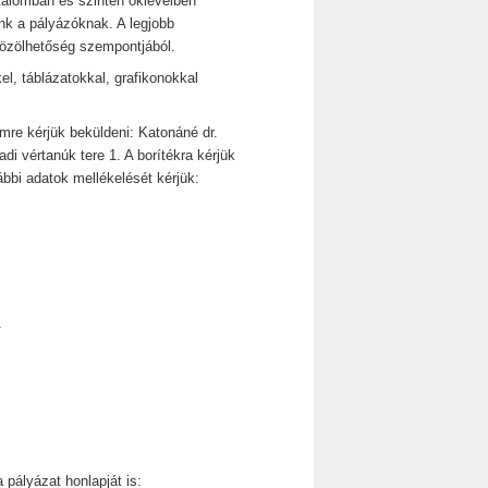
jutalomban és szintén oklevélben
k a pályázóknak. A legjobb
közölhetőség szempontjából.
el, táblázatokkal, grafikonokkal
re kérjük beküldeni: Katonáné dr.
i vértanúk tere 1. A borítékra kérjük
bbi adatok mellékelését kérjük:
.
 pályázat honlapját is: