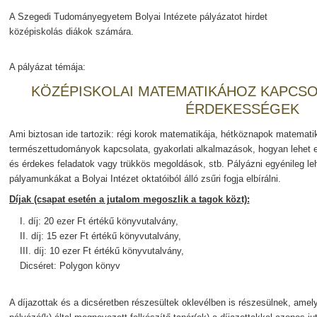
A Szegedi Tudományegyetem Bolyai Intézete pályázatot hirdet
középiskolás diákok számára.
A pályázat témája:
KÖZÉPISKOLAI MATEMATIKÁHOZ KAPCS
ÉRDEKESSÉGEK
Ami biztosan ide tartozik: régi korok matematikája, hétköznapok matemati
természettudományok kapcsolata, gyakorlati alkalmazások, hogyan lehet egy
és érdekes feladatok vagy trükkös megoldások, stb. Pályázni egyénileg le
pályamunkákat a Bolyai Intézet oktatóiból álló zsűri fogja elbírálni.
Díjak (csapat esetén a jutalom megoszlik a tagok közt):
I. díj: 20 ezer Ft értékű könyvutalvány,
II. díj: 15 ezer Ft értékű könyvutalvány,
III. díj: 10 ezer Ft értékű könyvutalvány,
Dicséret: Polygon könyv
A díjazottak és a dicséretben részesültek oklevélben is részesülnek, amely