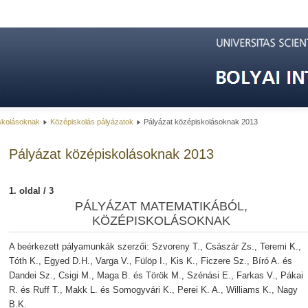
skolásoknak
Középiskolás pályázatok
Pályázat középiskolásoknak 2013
Pályázat középiskolásoknak 2013
1. oldal / 3
PÁLYÁZAT MATEMATIKÁBÓL,
KÖZÉPISKOLÁSOKNAK
A beérkezett pályamunkák szerzői: Szvoreny T., Császár Zs., Teremi K.,
Tóth K., Egyed D.H., Varga V., Fülöp I., Kis K., Ficzere Sz., Bíró A. és
Dandei Sz., Csigi M., Maga B. és Török M., Szénási E., Farkas V., Pákai
R. és Ruff T., Makk L. és Somogyvári K., Perei K. A., Williams K., Nagy
B.K.