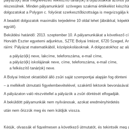
pályázó(k) által megnevezett felkészítő tanár(ok) a díjazottakkal azonos 
részesülnek. Minden pályamunkáról szöveges szakmai értékelést készítün
dolgozatokat a Polygon c. folyóirat szerkesztőbizottsága is megvizsgálja 
A beadott dolgozatok maximális terjedelme 10 oldal lehet (ábrákkal, képekk
együtt).
Beküldési határidő: 2013. szeptember 10. A pályamunkákat a következő cím
Horváth Eszter egyetemi adjunktus, SZTE Bolyai Intézet, 6720 Szeged, Arad
ráírni: Pályázat matematikából, középiskolásoknak. A dolgozatokhoz az alá
a pályázó(k) neve, lakcíme, telefonszáma, e-mail címe,
a pályázó(k) iskolájának neve, címe, telefonszáma, e-mail címe,
a felkészítő tanár(ok) neve.
A Bolyai Intézet oktatóiból álló zsűri saját szempontjai alapján fog dönteni
– a mellékelt útmutató figyelembevételével, szakértő lektorok bevonásával
A pályázaton való részvétellel a pályázók a zsűri döntését elfogadják.
A beküldött pályamunkák nem nyilvánosak, azokat eredményhirdetés
után nem őrizzük meg és nem küldjük vissza.
Kérjük, olvassák el figyelmesen a következő útmutatót, és tekintsék meg a