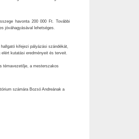
összege havonta 200 000 Ft. További
tes jóváhagyásával lehetséges.
hallgató kifejezi pályázási szándékát,
g elért kutatási eredményeit és terveit.
cs témavezetője, a mesterszakos
atórium számára Bozsó Andreának a