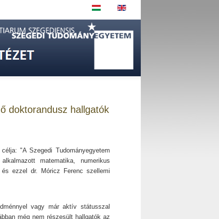
dő doktorandusz hallgatók
 célja: "A Szegedi Tudományegyetem
z alkalmazott matematika, numerikus
n, és ezzel dr. Móricz Ferenc szellemi
edménnyel vagy már aktív státusszal
rábban még nem részesült hallgatók az