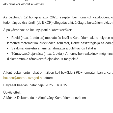
elbíráláskor előnyt élveznek.
Az ösztöndíj 12 hónapra szól 2025. szeptember hónaptól kezdődően, 
tudományos ösztöndíj (pl. EKÖP) elfogadása kizárólag a kuratórium előze
A pályázáshoz be kell nyújtani a következőket:
Rövid (max. 1 oldalas) motivációs levél a Kuratóriumnak, amelyben a 
ismerteti matematikai érdeklődési területét, illetve összefoglalja az eddi
Szakmai önéletrajz, ami tartalmazza a publikációs listát is.
Témavezető ajánlása (max. 1 oldal). Amennyiben valakinek még nin
diplomamunka témavezető ajánlása is megfelelő.
A fenti dokumentumokat e-mailben kell beküldeni PDF formátumban a Kur
bozsoa@math.u-szeged.hu
címre.
Pályázat beadási határideje: 2025. július 15.
Üdvözlettel,
A Móricz Doktorandusz Alapítvány Kuratóriuma nevében