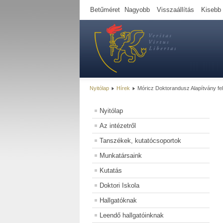
Betűméret
Nagyobb
Visszaállítás
Kisebb
Nyitólap
Hírek
Móricz Doktorandusz Alapítvány fe
Nyitólap
Az intézetről
Tanszékek, kutatócsoportok
Munkatársaink
Kutatás
Doktori Iskola
Hallgatóknak
Leendő hallgatóinknak