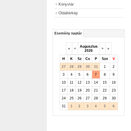
Könyvtár
Oldaltérkép
Esemény naptár
Augusztus
«
<
>
»
2026
H
K
Sz
Cs
P
Szo
V
27
28
29
30
31
1
2
3
4
5
6
7
8
9
10
11
12
13
14
15
16
17
18
19
20
21
22
23
24
25
26
27
28
29
30
31
1
2
3
4
5
6