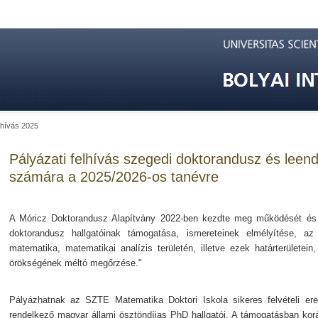
lhívás 2025
Pályázati felhívás szegedi doktorandusz és leen
számára a 2025/2026-os tanévre
A Móricz Doktorandusz Alapítvány 2022-ben kezdte meg működését és
doktorandusz hallgatóinak támogatása, ismereteinek elmélyítése, a
matematika, matematikai analízis területén, illetve ezek határterületei
örökségének méltó megőrzése."
Pályázhatnak az SZTE Matematika Doktori Iskola sikeres felvételi er
rendelkező magyar állami ösztöndíjas PhD hallgatói. A támogatásban ko