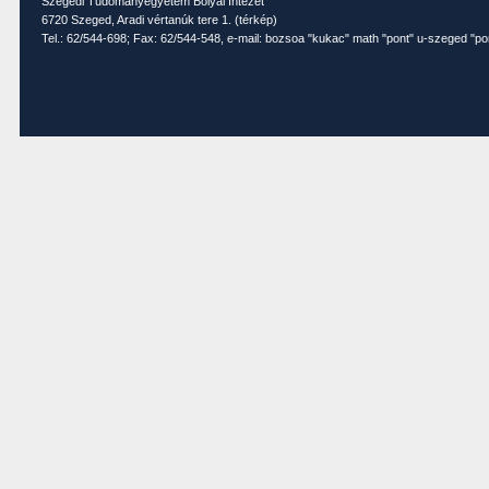
Szegedi Tudományegyetem Bolyai Intézet
6720 Szeged, Aradi vértanúk tere 1. (
térkép
)
Tel.: 62/544-698; Fax: 62/544-548, e-mail: bozsoa "kukac" math "pont" u-szeged "po