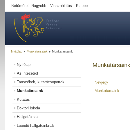
Betűméret
Nagyobb
Visszaállítás
Kisebb
Nyitólap
Munkatársaink
Munkatársaink
Munkatársain
Nyitólap
Az intézetről
Tanszékek, kutatócsoportok
Névjegy
Munkatársaink
Munkatársaink
Kutatás
Doktori Iskola
Hallgatóknak
Leendő hallgatóinknak