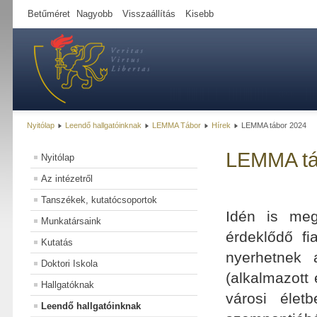
Betűméret
Nagyobb
Visszaállítás
Kisebb
Nyitólap
Leendő hallgatóinknak
LEMMA Tábor
Hírek
LEMMA tábor 2024
LEMMA tá
Nyitólap
Az intézetről
Tanszékek, kutatócsoportok
Idén is meg
Munkatársaink
érdeklődő fi
Kutatás
nyerhetnek 
Doktori Iskola
(alkalmazott
Hallgatóknak
városi élet
Leendő hallgatóinknak