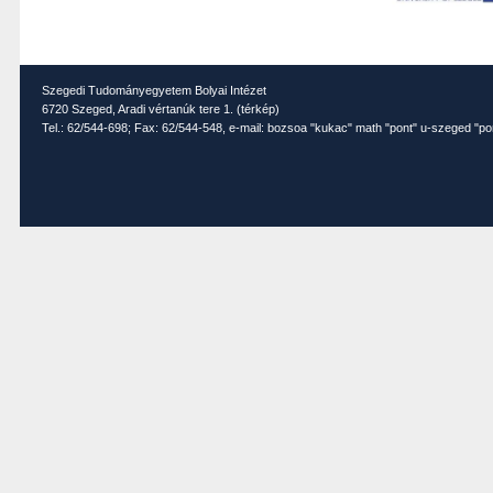
Szegedi Tudományegyetem Bolyai Intézet
6720 Szeged, Aradi vértanúk tere 1. (
térkép
)
Tel.: 62/544-698; Fax: 62/544-548, e-mail: bozsoa "kukac" math "pont" u-szeged "po