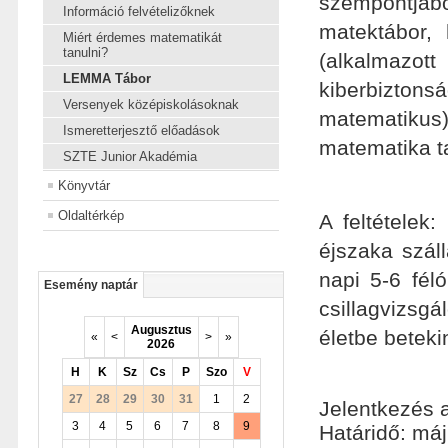
szempontjá
Információ felvételizőknek
matektábor,
Miért érdemes matematikát
tanulni?
(alkalmazot
LEMMA Tábor
kiberbizton
Versenyek középiskolásoknak
matematikus
Ismeretterjesztő előadások
matematika t
SZTE Junior Akadémia
Könyvtár
Oldaltérkép
A feltételek
éjszaka szá
napi 5-6 fél
Esemény naptár
csillagvizs
Augusztus
életbe betek
«
<
>
»
2026
H
K
Sz
Cs
P
Szo
V
27
28
29
30
31
1
2
Jelentkezés a
3
4
5
6
7
8
9
Határidő: máj