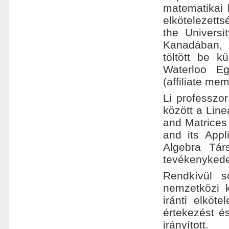
matematikai 
elkötelezett
the Univers
Kanadában, 
töltött be 
Waterloo Eg
(affiliate mem
Li professzor
között a Line
and Matrices 
and its Appl
Algebra Tár
tevékenykedet
Rendkívül s
nemzetközi k
iránti elköt
értekezést és
irányított.