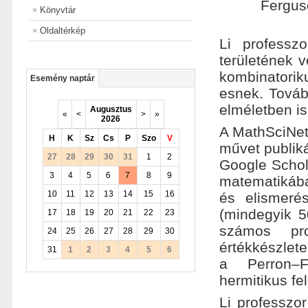
Fergus
Könyvtár
Oldaltérkép
Li professz
területének v
kombinatori
Esemény naptár
esnek. Továb
elméletben is
Augusztus
«
<
>
»
2026
A MathSciNet
H
K
Sz
Cs
P
Szo
V
művet publiká
27
28
29
30
31
1
2
Google Schol
3
4
5
6
7
8
9
matematikába
10
11
12
13
14
15
16
és elismerés
(mindegyik 5
17
18
19
20
21
22
23
számos pro
24
25
26
27
28
29
30
értékkészlet
31
1
2
3
4
5
6
a Perron–Fr
hermitikus fe
Li professzo