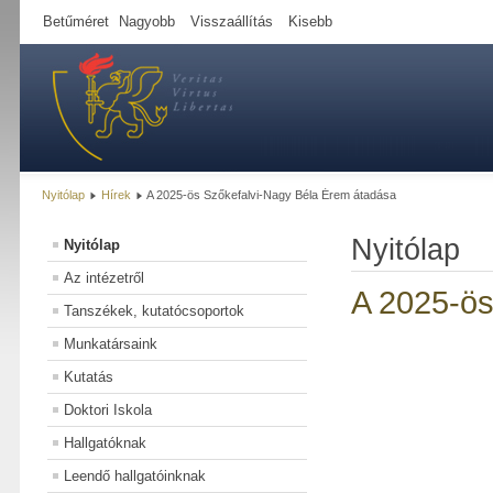
Betűméret
Nagyobb
Visszaállítás
Kisebb
Nyitólap
Hírek
A 2025-ös Szőkefalvi-Nagy Béla Érem átadása
Nyitólap
Nyitólap
Az intézetről
A 2025-ös
Tanszékek, kutatócsoportok
Munkatársaink
Kutatás
Doktori Iskola
Hallgatóknak
Leendő hallgatóinknak