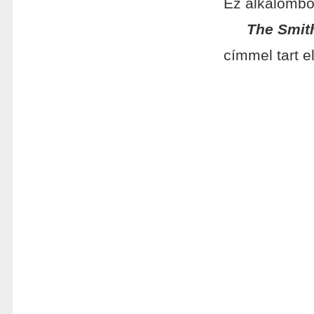
Ez alkalombó
The Smith
címmel tart e