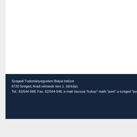
Szegedi Tudományegyetem Bolyai Intézet
6720 Szeged, Aradi vértanúk tere 1. (
térkép
)
Tel.: 62/544-698; Fax: 62/544-548, e-mail: bozsoa "kukac" math "pont" u-szeged "po