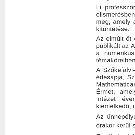
Li professzo
elismerésbe
meg, amely 
kitüntetése.
Az elmúlt öt
publikált az
a numerikus 
témaköreiben
A Szőkefalvi
édesapja, Sz
Mathematicar
Érmet, amel
Intézet éve
kiemelkedő, 
Az ünnepély
órakor kerül 