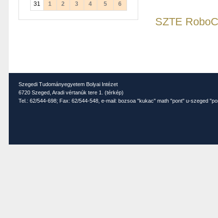
31
1
2
3
4
5
6
SZTE RoboCu
Szegedi Tudományegyetem Bolyai Intézet
6720 Szeged, Aradi vértanúk tere 1. (
térkép
)
Tel.: 62/544-698; Fax: 62/544-548, e-mail: bozsoa "kukac" math "pont" u-szeged "po