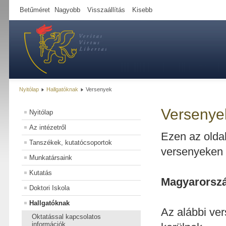
Betűméret
Nagyobb
Visszaállítás
Kisebb
Nyitólap
Hallgatóknak
Versenyek
Versenye
Nyitólap
Az intézetről
Ezen az oldal
Tanszékek, kutatócsoportok
versenyeken e
Munkatársaink
Kutatás
Magyarorszá
Doktori Iskola
Hallgatóknak
Az alábbi ve
Oktatással kapcsolatos
információk