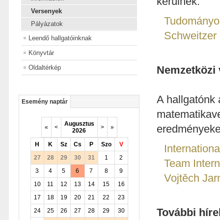
kerülnek.
Versenyek
Tudományos
Pályázatok
Schweitzer
Leendő hallgatóinknak
Könyvtár
Oldaltérkép
Nemzetközi 
A hallgatónk
Esemény naptár
matematikaver
Augusztus
eredményeket
«
<
>
»
2026
H
K
Sz
Cs
P
Szo
V
Internation
27
28
29
30
31
1
2
Team Inter
3
4
5
6
7
8
9
Vojtěch Jar
10
11
12
13
14
15
16
17
18
19
20
21
22
23
További híre
24
25
26
27
28
29
30