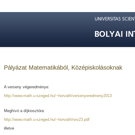
Pályázat Matematikából, Középiskolásoknak
A verseny végeredménye:
http://www.math.u-szeged.hu/~horvath/versenyeredmeny2013
Meghívó a díjkiosztóra:
http://www.math.u-szeged.hu/~horvath/nov23.pdf
illetve