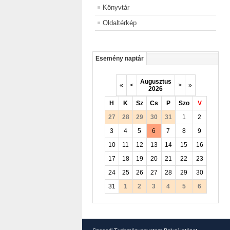
Könyvtár
Oldaltérkép
Esemény naptár
Augusztus
«
<
>
»
2026
H
K
Sz
Cs
P
Szo
V
27
28
29
30
31
1
2
3
4
5
6
7
8
9
10
11
12
13
14
15
16
17
18
19
20
21
22
23
24
25
26
27
28
29
30
31
1
2
3
4
5
6