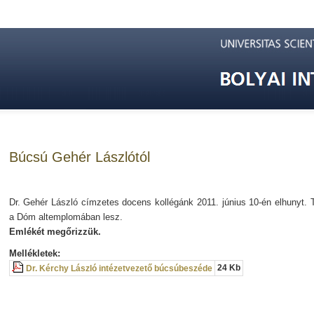
Búcsú Gehér Lászlótól
Dr. Gehér László címzetes docens kollégánk 2011. június 10-én elhunyt. 
a Dóm altemplomában lesz.
Emlékét megőrizzük
.
Mellékletek:
24 Kb
Dr. Kérchy László intézetvezető búcsúbeszéde