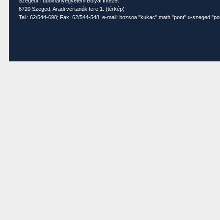
Szegedi Tudományegyetem Bolyai Intézet
6720 Szeged, Aradi vértanúk tere 1. (
térkép
)
Tel.: 62/544-698; Fax: 62/544-548, e-mail: bozsoa "kukac" math "pont" u-szeged "po