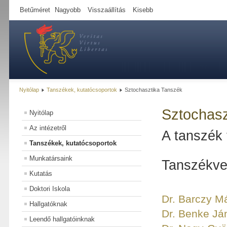
Betűméret
Nagyobb
Visszaállítás
Kisebb
Nyitólap
Tanszékek, kutatócsoportok
Sztochasztika Tanszék
Sztochasz
Nyitólap
Az intézetről
A tanszék 
Tanszékek, kutatócsoportok
Munkatársaink
Tanszékve
Kutatás
Doktori Iskola
Dr. Barczy M
Hallgatóknak
Dr. Benke Já
Leendő hallgatóinknak