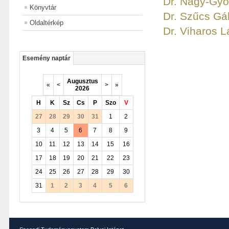
Dr. Nagy-Gyö
Könyvtár
Dr. Szűcs Gá
Oldaltérkép
Dr. Viharos L
Esemény naptár
Augusztus
«
<
>
»
2026
H
K
Sz
Cs
P
Szo
V
27
28
29
30
31
1
2
3
4
5
6
7
8
9
10
11
12
13
14
15
16
17
18
19
20
21
22
23
24
25
26
27
28
29
30
31
1
2
3
4
5
6