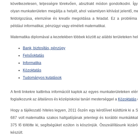
következetesen, teljességre törekvően, absztrakt módon gondolkodni. Í
olyan munkaterületen megállja a helyét, ahol valamilyen kihívást jelentő, 
feldolgozása, elemzése és kreatív megoldása a feladat. Ez a probléma s
például informatikai, pénzügyi vagy elméleti matematikai.
Matematika diplomával a kezetekben többek között az alábbi területeken hel
Bank, biztosítás, pénzügy
Felsőoktatás
Informatika
Közoktatás
Tudományos kutatások
A fenti linkekre kattintva információt kaptok az egyes munkaterületeken elé
foglalkozunk az általános és középiskolai tanári mesterséggel a
Közoktatás
Hogy a tájékozató hiteles legyen, 2011 őszén egy kérdőívet küldtünk ki
687 volt matematika szakos hallgatójának jelenlegi és korábbi munkáikkal
375 fő töltötte ki, segítségüket ezúton is köszönjük. Összeállításunk kizár
készült.