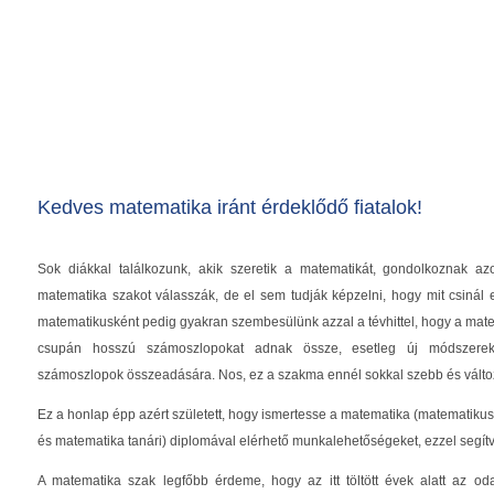
Kedves matematika iránt érdeklődő fiatalok!
Sok diákkal találkozunk, akik szeretik a matematikát, gondolkoznak az
matematika szakot válasszák, de el sem tudják képzelni, hogy mit csinál
matematikusként pedig gyakran szembesülünk azzal a tévhittel, hogy a ma
csupán hosszú számoszlopokat adnak össze, esetleg új módszerek
számoszlopok összeadására. Nos, ez a szakma ennél sokkal szebb és válto
Ez a honlap épp azért született, hogy ismertesse a matematika (matematikus
és matematika tanári) diplomával elérhető munkalehetőségeket, ezzel segítv
A matematika szak legfőbb érdeme, hogy az itt töltött évek alatt az od