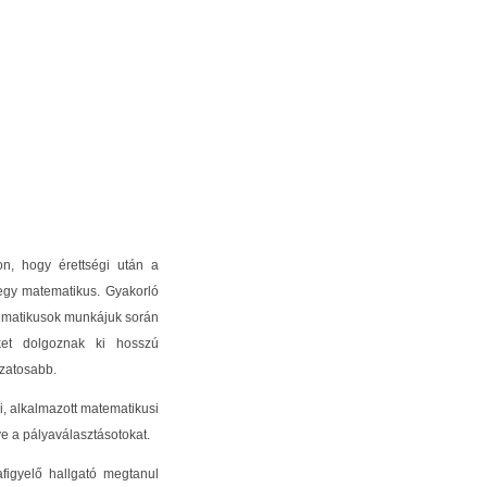
on, hogy érettségi után a
 egy matematikus. Gyakorló
tematikusok munkájuk során
et dolgoznak ki hosszú
zatosabb.
i, alkalmazott matematikusi
e a pályaválasztásotokat.
afigyelő hallgató megtanul