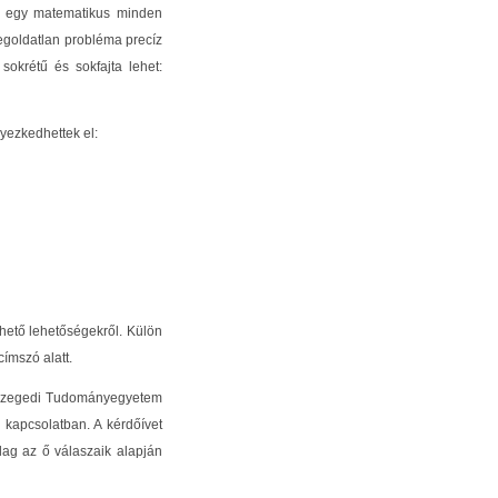
gy egy matematikus minden
megoldatlan probléma precíz
okrétű és sokfajta lehet:
yezkedhettek el:
rhető lehetőségekről. Külön
címszó alatt.
 a Szegedi Tudományegyetem
 kapcsolatban. A kérdőívet
ólag az ő válaszaik alapján