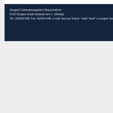
Szegedi Tudományegyetem Bolyai Intézet
6720 Szeged, Aradi vértanúk tere 1. (
térkép
)
Tel.: 62/544-698; Fax: 62/544-548, e-mail: bozsoa "kukac" math "pont" u-szeged "po