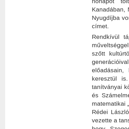
hónapot töl
Kanadában, 
Nyugdíjba vo
címet.
Rendkívül tá
műveltséggel
szőtt kultúr
generációiva
előadásain,
keresztül is
tanítványai k
és Számelmél
matematikai „
Rédei László
vezette a ta
hogy Szeged