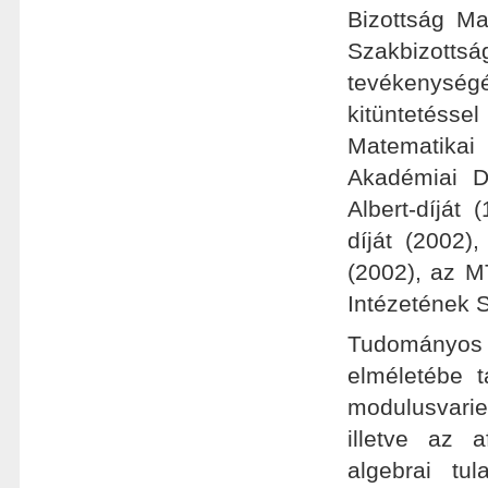
Bizottság M
Szakbizott
tevékenység
kitüntetésse
Matematikai
Akadémiai Dí
Albert-díját
díját (2002)
(2002), az M
Intézetének 
Tudományos 
elméletébe t
modulusvarie
illetve az a
algebrai tu