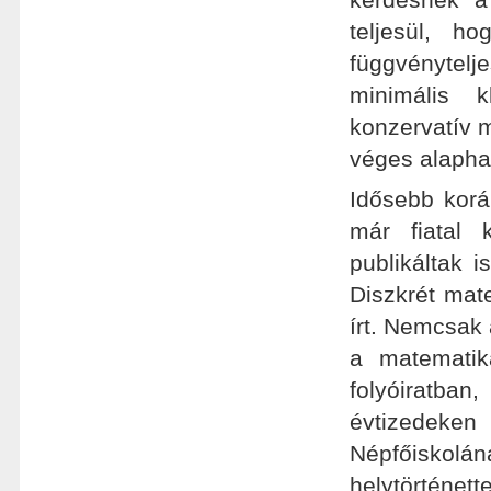
teljesül, 
függvénytel
minimális 
konzervatív m
véges alaphal
Idősebb korá
már fiatal 
publikáltak 
Diszkrét mat
írt. Nemcsak 
a matematik
folyóiratba
évtizedeken
Népfőiskolá
helytörténett