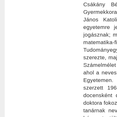
Csákány Bé
Gyermekkora j
János Kato
egyetemre j
jogásznak; m
matematika-
Tudományegy
szerezte, maj
Számelmélet 
ahol a neves
Egyetemen. 
szerzett 196
docensként 
doktora foko
tanárnak ne