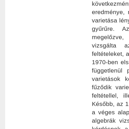
következmé
eredménye, m
varietása lé
gyűrűre. Az
megelőzve,
vizsgálta a
feltételeket,
1970-ben els
függetlenül 
varietások k
fűződik var
feltétellel, 
Később, az 1
a véges alap
algebrák viz
kérdésnek a 