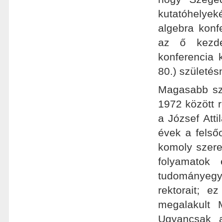
kutatóhelyek
algebra konf
az ő kezde
konferencia 
80.) születés
Magasabb szi
1972 között r
a József Att
évek a felső
komoly szere
folyamatok
tudományegye
rektorait; 
megalakult M
Ugyancsak a