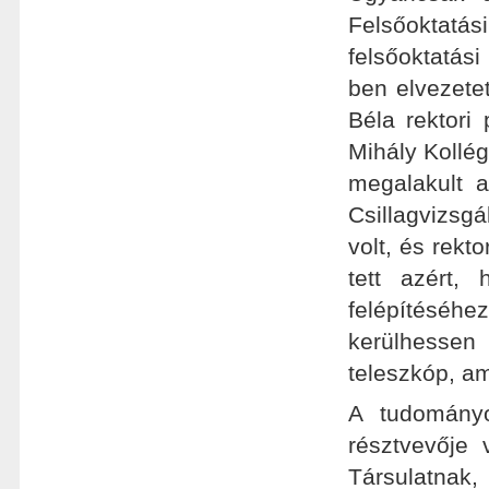
Felsőoktatá
felsőoktatás
ben elvezete
Béla rektori
Mihály Kollég
megalakult a
Csillagvizsg
volt, és rekt
tett azért,
felépítéséhe
kerülhessen
teleszkóp, am
A tudományo
résztvevője 
Társulatnak,