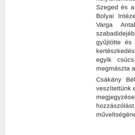
Szeged és a 
Bolyai Intéz
Varga Anta
szabadidejé
gyűjtötte és
kertészkedés
egyik csúcs
megmászta a 
Csákány Bél
veszítettünk 
megjegyzés
hozzászólá
műveltségéne