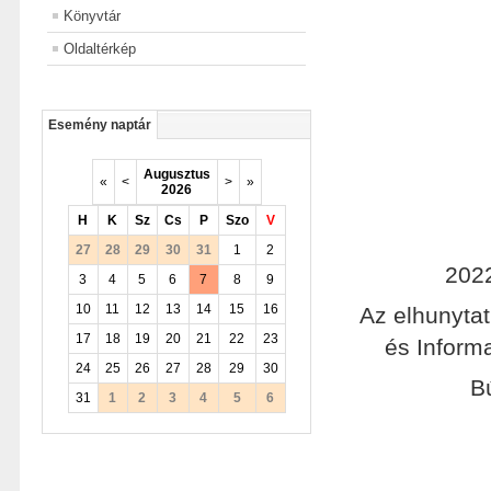
Könyvtár
Oldaltérkép
Esemény naptár
Augusztus
«
<
>
»
2026
H
K
Sz
Cs
P
Szo
V
27
28
29
30
31
1
2
2022
3
4
5
6
7
8
9
10
11
12
13
14
15
16
Az elhunyta
17
18
19
20
21
22
23
és Informa
24
25
26
27
28
29
30
B
31
1
2
3
4
5
6