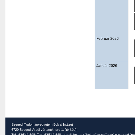
Február 2026
Január 2026
Szegedi Tudományegyetem Bolyai Intézet
6720 Szeged, Aradi vértanúk tere 1. (
térkép
)
Tel.: 62/544-698; Fax: 62/544-548, e-mail: bozsoa "kukac" math "pont" u-szeged "po