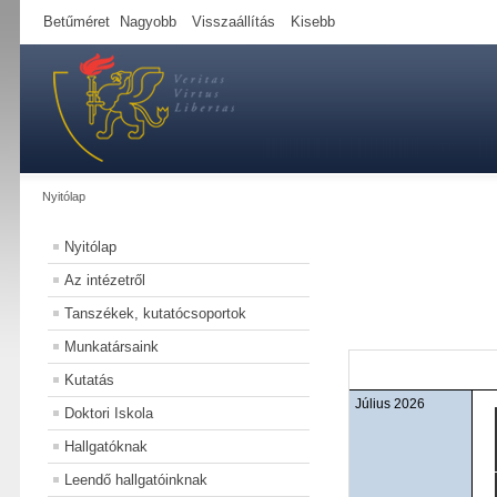
Betűméret
Nagyobb
Visszaállítás
Kisebb
Nyitólap
Nyitólap
Az intézetről
Tanszékek, kutatócsoportok
Munkatársaink
Kutatás
Július 2026
Doktori Iskola
Hallgatóknak
Leendő hallgatóinknak