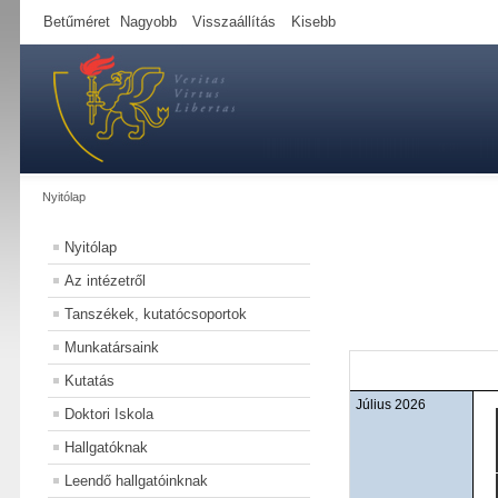
Betűméret
Nagyobb
Visszaállítás
Kisebb
Nyitólap
Nyitólap
Az intézetről
Tanszékek, kutatócsoportok
Munkatársaink
Kutatás
Július 2026
Doktori Iskola
Hallgatóknak
Leendő hallgatóinknak