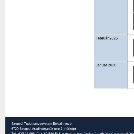
Február 2026
Január 2026
Szegedi Tudományegyetem Bolyai Intézet
6720 Szeged, Aradi vértanúk tere 1. (
térkép
)
Tel.: 62/544-698; Fax: 62/544-548, e-mail: bozsoa "kukac" math "pont" u-szeged "po