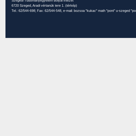
Szegedi Tudományegyetem Bolyai Intézet
6720 Szeged, Aradi vértanúk tere 1. (
térkép
)
Tel.: 62/544-698; Fax: 62/544-548, e-mail: bozsoa "kukac" math "pont" u-szeged "po