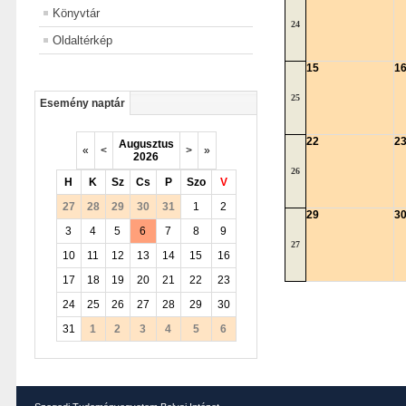
Könyvtár
24
Oldaltérkép
15
1
25
Esemény naptár
22
2
Augusztus
«
<
>
»
2026
26
H
K
Sz
Cs
P
Szo
V
27
28
29
30
31
1
2
29
3
3
4
5
6
7
8
9
27
10
11
12
13
14
15
16
17
18
19
20
21
22
23
24
25
26
27
28
29
30
31
1
2
3
4
5
6