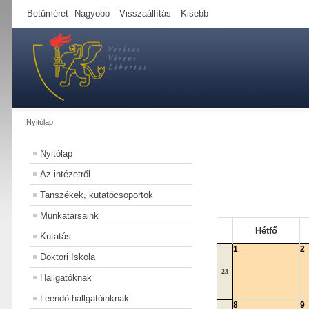
Betűméret
Nagyobb
Visszaállítás
Kisebb
Nyitólap
Nyitólap
Az intézetről
Tanszékek, kutatócsoportok
Munkatársaink
Hétfő
Kutatás
1
2
Doktori Iskola
23
Hallgatóknak
Leendő hallgatóinknak
8
9