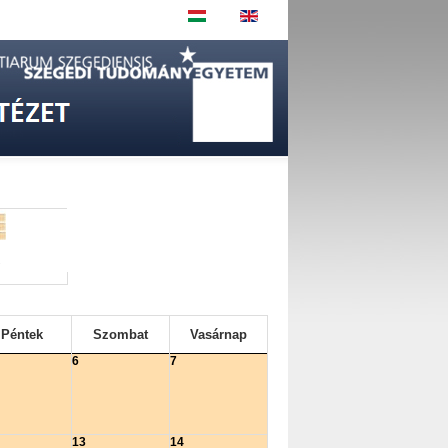
z
Péntek
Szombat
Vasárnap
6
7
13
14