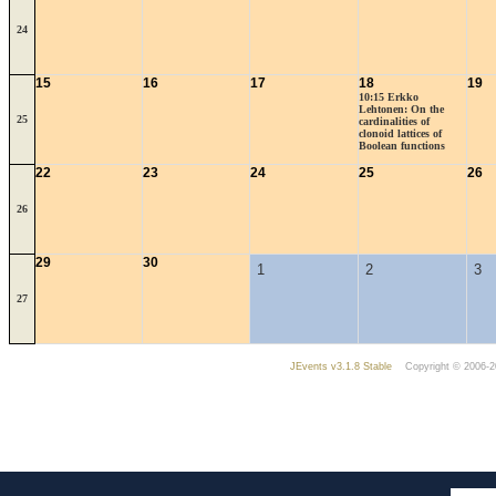
24
15
16
17
18
19
10:15 Erkko
Lehtonen: On the
25
cardinalities of
clonoid lattices of
Boolean functions
22
23
24
25
26
26
29
30
1
2
3
27
JEvents v3.1.8 Stable
Copyright © 2006-