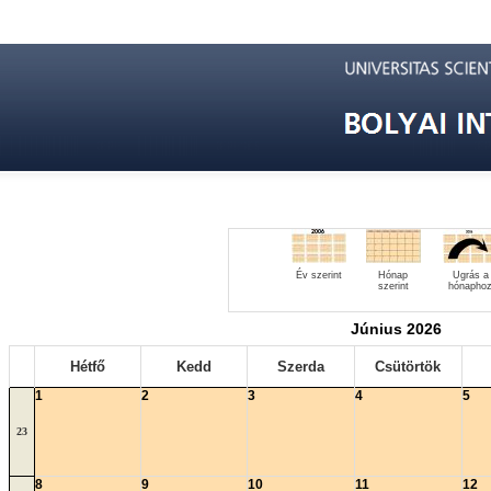
Év szerint
Hónap
Ugrás a
szerint
hónapho
Június 2026
Hétfő
Kedd
Szerda
Csütörtök
1
2
3
4
5
23
8
9
10
11
12