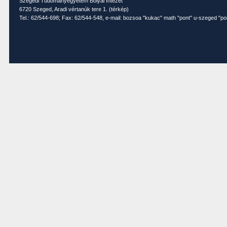
Szegedi Tudományegyetem Bolyai Intézet
6720 Szeged, Aradi vértanúk tere 1. (
térkép
)
Tel.: 62/544-698; Fax: 62/544-548, e-mail: bozsoa "kukac" math "pont" u-szeged "po