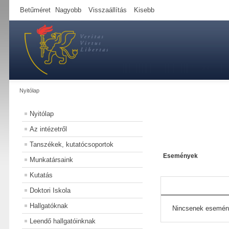
Betűméret
Nagyobb
Visszaállítás
Kisebb
Nyitólap
Nyitólap
Az intézetről
Tanszékek, kutatócsoportok
Események
Munkatársaink
Kutatás
Doktori Iskola
Hallgatóknak
Nincsenek esemén
Leendő hallgatóinknak