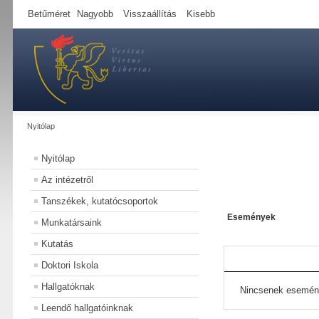
Betűméret
Nagyobb
Visszaállítás
Kisebb
Nyitólap
Nyitólap
Az intézetről
Tanszékek, kutatócsoportok
Események
Munkatársaink
Kutatás
Doktori Iskola
Hallgatóknak
Nincsenek esemén
Leendő hallgatóinknak