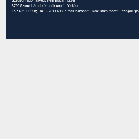
Szegedi Tudományegyetem Bolyai Intézet
6720 Szeged, Aradi vértanúk tere 1. (
térkép
)
Tel.: 62/544-698; Fax: 62/544-548, e-mail: bozsoa "kukac" math "pont" u-szeged "po