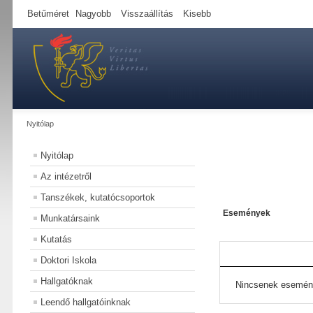
Betűméret
Nagyobb
Visszaállítás
Kisebb
Nyitólap
Nyitólap
Az intézetről
Tanszékek, kutatócsoportok
Események
Munkatársaink
Kutatás
Doktori Iskola
Hallgatóknak
Nincsenek esemén
Leendő hallgatóinknak