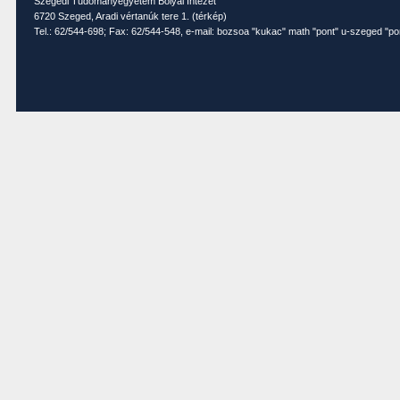
Szegedi Tudományegyetem Bolyai Intézet
6720 Szeged, Aradi vértanúk tere 1. (
térkép
)
Tel.: 62/544-698; Fax: 62/544-548, e-mail: bozsoa "kukac" math "pont" u-szeged "po