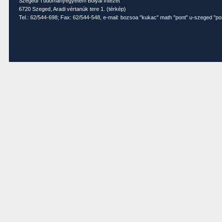
Szegedi Tudományegyetem Bolyai Intézet
6720 Szeged, Aradi vértanúk tere 1. (
térkép
)
Tel.: 62/544-698; Fax: 62/544-548, e-mail: bozsoa "kukac" math "pont" u-szeged "po