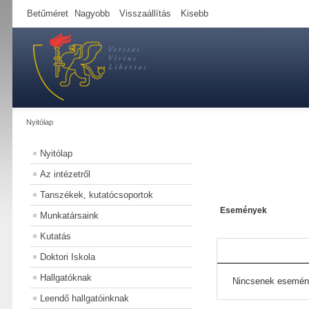
Betűméret
Nagyobb
Visszaállítás
Kisebb
Nyitólap
Nyitólap
Az intézetről
Tanszékek, kutatócsoportok
Események
Munkatársaink
Kutatás
Doktori Iskola
Hallgatóknak
Nincsenek esemén
Leendő hallgatóinknak