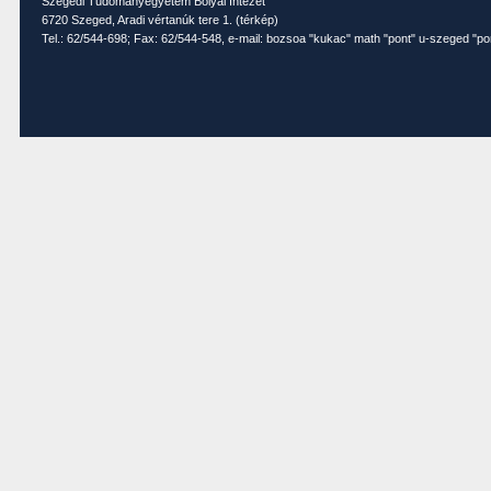
Szegedi Tudományegyetem Bolyai Intézet
6720 Szeged, Aradi vértanúk tere 1. (
térkép
)
Tel.: 62/544-698; Fax: 62/544-548, e-mail: bozsoa "kukac" math "pont" u-szeged "po