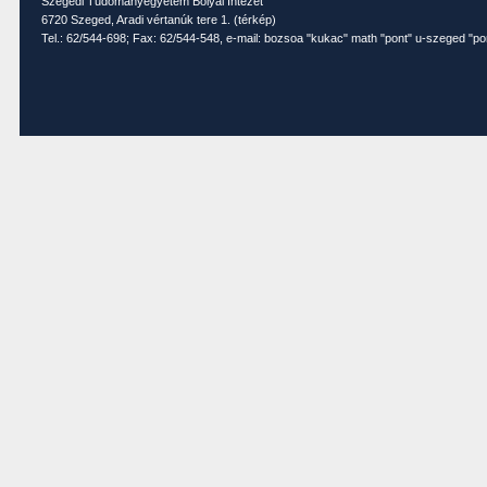
Szegedi Tudományegyetem Bolyai Intézet
6720 Szeged, Aradi vértanúk tere 1. (
térkép
)
Tel.: 62/544-698; Fax: 62/544-548, e-mail: bozsoa "kukac" math "pont" u-szeged "po