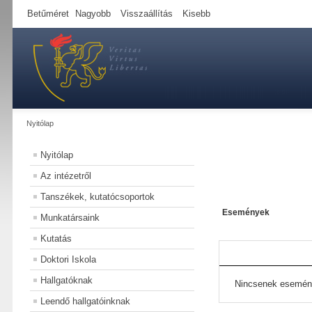
Betűméret
Nagyobb
Visszaállítás
Kisebb
Nyitólap
Nyitólap
Az intézetről
Tanszékek, kutatócsoportok
Események
Munkatársaink
Kutatás
Doktori Iskola
Hallgatóknak
Nincsenek esemén
Leendő hallgatóinknak