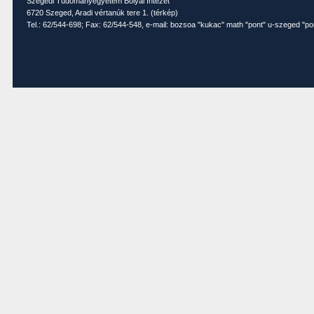
Szegedi Tudományegyetem Bolyai Intézet
6720 Szeged, Aradi vértanúk tere 1. (
térkép
)
Tel.: 62/544-698; Fax: 62/544-548, e-mail: bozsoa "kukac" math "pont" u-szeged "po