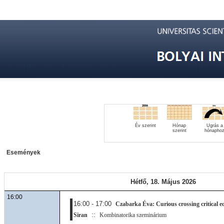
Év szerint
Hónap
Ugrás a
szerint
hónapho
Események
Hétfő, 18. Május 2026
16:00
16:00 - 17:00
Czabarka Éva: Curious crossing critical ed
::
Siran
Kombinatorika szeminárium