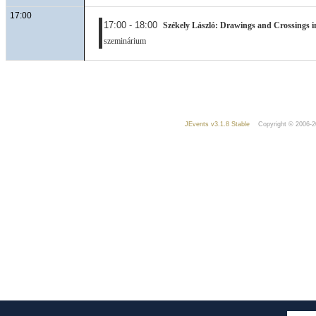
17:00
17:00 - 18:00
Székely László: Drawings and Crossings i
szeminárium
JEvents v3.1.8 Stable
Copyright © 2006-