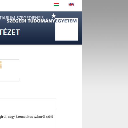
z
girth-nagy kromatikus számról szóló