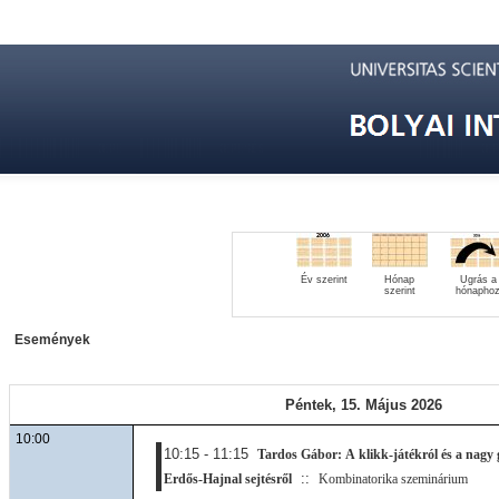
Év szerint
Hónap
Ugrás a
szerint
hónapho
Események
Péntek, 15. Május 2026
10:00
10:15 - 11:15
Tardos Gábor: A klikk-játékról és a nagy 
::
Erdős-Hajnal sejtésről
Kombinatorika szeminárium