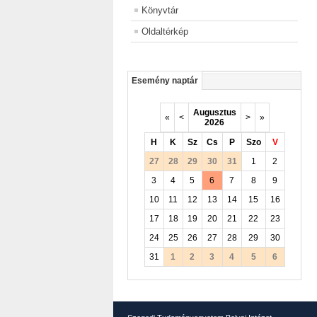
Könyvtár
Oldaltérkép
Esemény naptár
Augusztus
«
<
>
»
2026
H
K
Sz
Cs
P
Szo
V
27
28
29
30
31
1
2
3
4
5
6
7
8
9
10
11
12
13
14
15
16
17
18
19
20
21
22
23
24
25
26
27
28
29
30
31
1
2
3
4
5
6