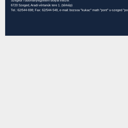
Szegedi Tudományegyetem Bolyai Intézet
6720 Szeged, Aradi vértanúk tere 1. (
térkép
)
Tel.: 62/544-698; Fax: 62/544-548, e-mail: bozsoa "kukac" math "pont" u-szeged "po