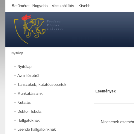
Betűméret
Nagyobb
Visszaállítás
Kisebb
Nyitólap
Nyitólap
Az intézetről
Tanszékek, kutatócsoportok
Események
Munkatársaink
Kutatás
Doktori Iskola
Hallgatóknak
Nincsenek esemén
Leendő hallgatóinknak