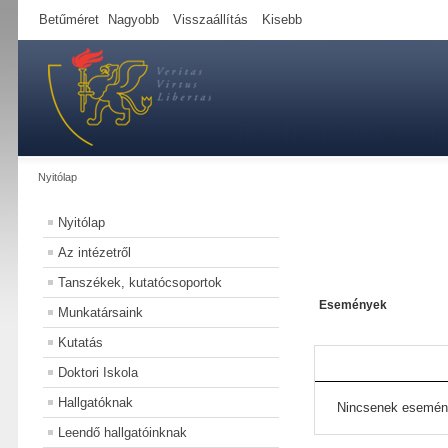
Betűméret
Nagyobb
Visszaállítás
Kisebb
Nyitólap
Nyitólap
Az intézetről
Tanszékek, kutatócsoportok
Események
Munkatársaink
Kutatás
Doktori Iskola
Hallgatóknak
Nincsenek esemén
Leendő hallgatóinknak