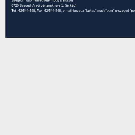
Szegedi Tudományegyetem Bolyai Intézet
6720 Szeged, Aradi vértanúk tere 1. (
térkép
)
Tel.: 62/544-698; Fax: 62/544-548, e-mail: bozsoa "kukac" math "pont" u-szeged "po