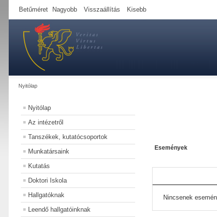
Betűméret
Nagyobb
Visszaállítás
Kisebb
Nyitólap
Nyitólap
Az intézetről
Tanszékek, kutatócsoportok
Események
Munkatársaink
Kutatás
Doktori Iskola
Hallgatóknak
Nincsenek esemén
Leendő hallgatóinknak