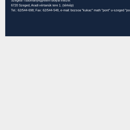
Szegedi Tudományegyetem Bolyai Intézet
6720 Szeged, Aradi vértanúk tere 1. (
térkép
)
Tel.: 62/544-698; Fax: 62/544-548, e-mail: bozsoa "kukac" math "pont" u-szeged "po