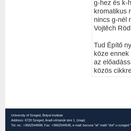
g-hez és k-
kromatikus 
nincs g-nél
Vojtěch Rödl
Tud Építő ny
köze ennek 
az előadássa
közös cikkre
University of Szeged, Bolyai Institute
Address: 6720 Szeged, Aradi vértanúk tere 1. (
map
)
Tel. no.: +3662544698; Fax: +3662544548, e-mail: bozsoa "at" math "dot" u-szeged "