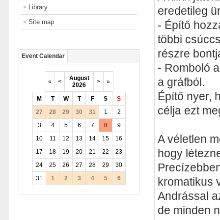
Library
eredetileg ür
Site map
- Építő hozz
többi csúccs
részre bontj
Event Calendar
- Romboló a 
August
a gráfból.
«
<
>
»
2026
Építő nyer, 
M
T
W
T
F
S
S
célja ezt me
27
28
29
30
31
1
2
3
4
5
6
7
8
9
A véletlen m
10
11
12
13
14
15
16
hogy létezn
17
18
19
20
21
22
23
24
25
26
27
28
29
30
Precízebben:
31
1
2
3
4
5
6
kromatikus v
Andrással az
de minden n