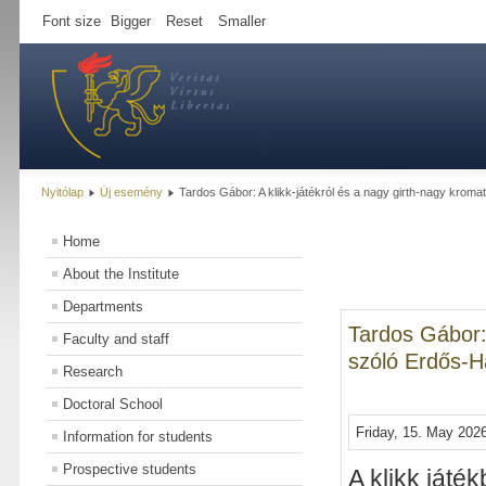
Font size
Bigger
Reset
Smaller
Nyitólap
Új esemény
Tardos Gábor: A klikk-játékról és a nagy girth-nagy kroma
Home
About the Institute
Departments
Tardos Gábor: 
Faculty and staff
szóló Erdős-Ha
Research
Doctoral School
Friday, 15. May 2026
Information for students
Prospective students
A klikk játé