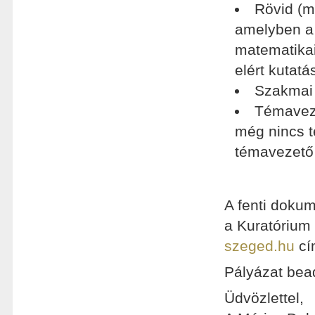
Rövid (m
amelyben a 
matematikai 
elért kutatá
Szakmai ö
Témaveze
még nincs 
témavezető 
A fenti doku
a Kuratóriu
szeged.hu
cí
Pályázat bead
Üdvözlettel,