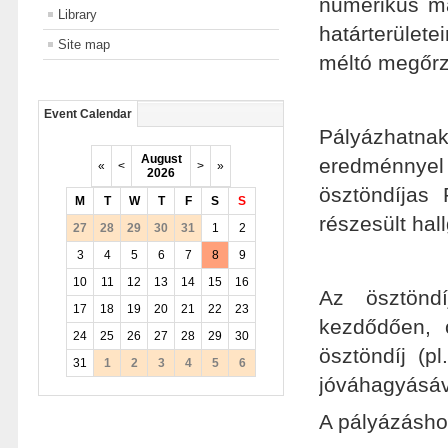
numerikus ma
Library
határterület
Site map
méltó megőrz
Event Calendar
Pályázhatnak
August
eredménnyel 
«
<
>
»
2026
ösztöndíjas
M
T
W
T
F
S
S
részesült hal
27
28
29
30
31
1
2
3
4
5
6
7
8
9
10
11
12
13
14
15
16
Az ösztönd
17
18
19
20
21
22
23
kezdődően, 
24
25
26
27
28
29
30
ösztöndíj (p
31
1
2
3
4
5
6
jóváhagyásáv
A pályázáshoz