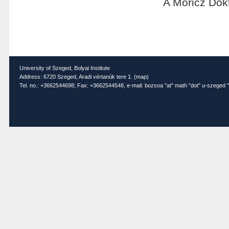
A Móricz Dok
University of Szeged, Bolyai Institute
Address: 6720 Szeged, Aradi vértanúk tere 1. (
map
)
Tel. no.: +3662544698; Fax: +3662544548, e-mail: bozsoa "at" math "dot" u-szeged "