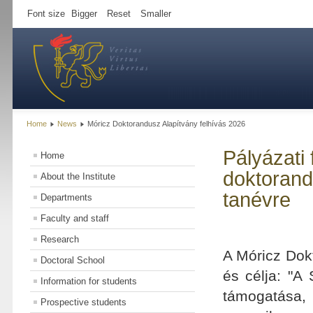
Font size
Bigger
Reset
Smaller
Home
News
Móricz Doktorandusz Alapítvány felhívás 2026
Pályázati
Home
doktorand
About the Institute
tanévre
Departments
Faculty and staff
Research
A Móricz Dok
Doctoral School
és célja: "A
Information for students
támogatása, 
Prospective students