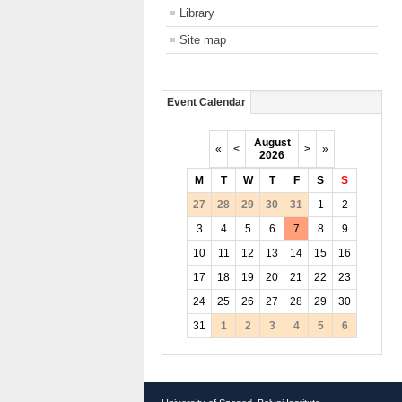
Library
Site map
Event Calendar
August
«
<
>
»
2026
M
T
W
T
F
S
S
27
28
29
30
31
1
2
3
4
5
6
7
8
9
10
11
12
13
14
15
16
17
18
19
20
21
22
23
24
25
26
27
28
29
30
31
1
2
3
4
5
6