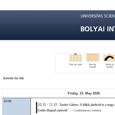
See by year
See by
Jump to
month
month
Events for the
Friday, 15. May 2026
10:00
10:15 - 11:15
Tardos Gábor: A klikk-játékról és a nagy 
::
Erdős-Hajnal sejtésről
Combinatorics seminar