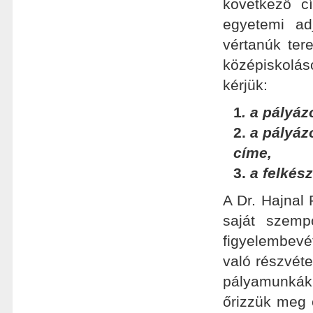
következő c
egyetemi ad
vértanúk tere
középiskolás
kérjük:
1
.
a pályázó
2.
a pályázó
címe,
3.
a felkész
A Dr. Hajnal P
saját szemp
figyelembevé
való részvéte
pályamunkák
őrizzük meg 