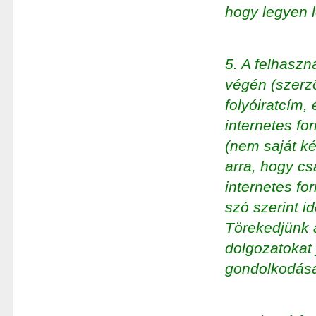
hogy legyen l
5. A felhaszn
végén (szerző
folyóiratcím,
internetes f
(nem saját ké
arra, hogy cs
internetes fo
szó szerint id
Törekedjünk 
dolgozatokat 
gondolkodását