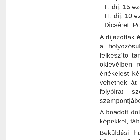
II. díj: 15 
III. díj: 10
Dicséret: P
A díjazottak 
a helyezésük
felkészítő t
oklevélben 
értékelést k
vehetnek át
folyóirat s
szempontjábó
A beadott dol
képekkel, táb
Beküldési h