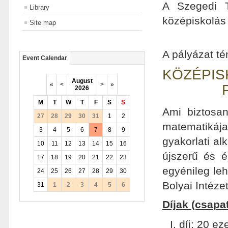
A Szegedi T
Library
középiskolás
Site map
A pályázat té
Event Calendar
KÖZÉPIS
August
«
<
>
»
2026
M
T
W
T
F
S
S
Ami biztosan
27
28
29
30
31
1
2
matematikája
3
4
5
6
7
8
9
gyakorlati al
10
11
12
13
14
15
16
újszerű és é
17
18
19
20
21
22
23
egyénileg le
24
25
26
27
28
29
30
Bolyai Intézet
31
1
2
3
4
5
6
Díjak (csapa
I. díj: 20 e