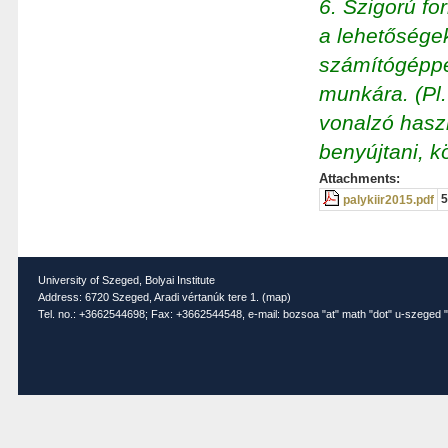
6. Szigorú f
a lehetőségek
számítógéppe
munkára. (Pl.
vonalzó haszn
benyújtani, k
Attachments:
5
palykiir2015.pdf
University of Szeged, Bolyai Institute
Address: 6720 Szeged, Aradi vértanúk tere 1. (
map
)
Tel. no.: +3662544698; Fax: +3662544548, e-mail: bozsoa "at" math "dot" u-szeged "