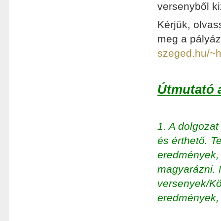
versenyből ki
Kérjük, olvas
meg a pályáza
szeged.hu/~h
Útmutató 
1. A dolgoza
és érthető. T
eredmények, f
magyarázni.
versenyek/Kö
eredmények, 