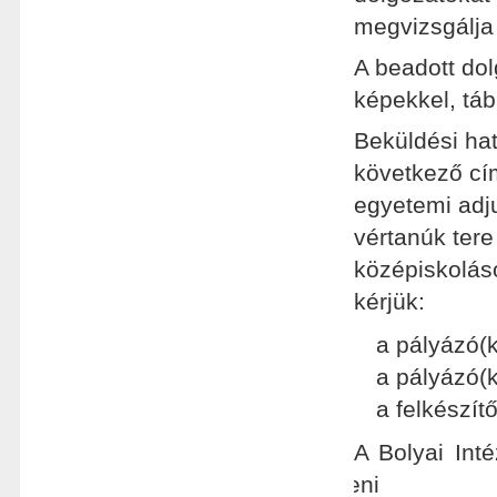
megvizsgálja
A beadott dol
képekkel, táb
Beküldési ha
következő cím
egyetemi adj
vértanúk tere
középiskolás
kérjük:
a pályázó(k
a pályázó(k
a felkészít
A Bolyai Inté
dönteni