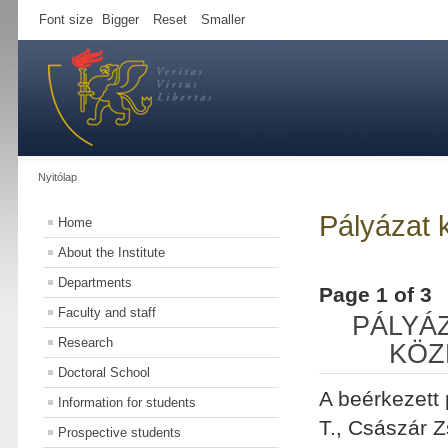
Font size
Bigger
Reset
Smaller
Nyitólap
Pályázat 
Home
About the Institute
Departments
Page 1 of 3
Faculty and staff
PÁLYÁ
Research
KÖZ
Doctoral School
A beérkezett
Information for students
T., Császár Z
Prospective students