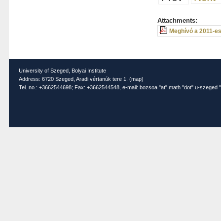
Attachments:
Meghívó a 2011-es 
University of Szeged, Bolyai Institute
Address: 6720 Szeged, Aradi vértanúk tere 1. (
map
)
Tel. no.: +3662544698; Fax: +3662544548, e-mail: bozsoa "at" math "dot" u-szeged "