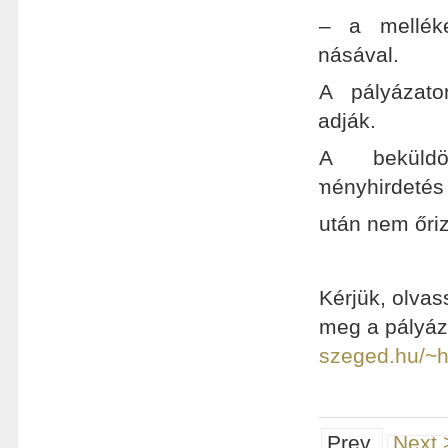
– a melléke
bevonásával.
A pályázato
elfogadják.
A beküldö
eredményhirdetés
után nem őri
Kérjük, olvas
meg a pályáza
szeged.hu/~h
Prev
Next 