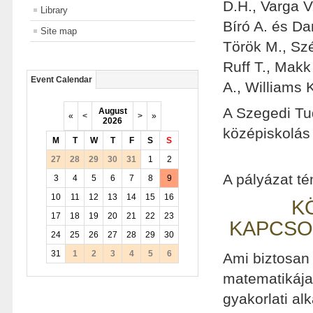
D.H., Varga V.
Library
Bíró A. és Da
Site map
Török M., Szé
Ruff T., Makk
Event Calendar
A., Williams 
A Szegedi Tu
August
«
<
>
»
2026
középiskolás
M
T
W
T
F
S
S
27
28
29
30
31
1
2
A pályázat té
3
4
5
6
7
8
9
10
11
12
13
14
15
16
K
17
18
19
20
21
22
23
KAPCSO
24
25
26
27
28
29
30
31
1
2
3
4
5
6
Ami biztosan 
matematikája
gyakorlati al