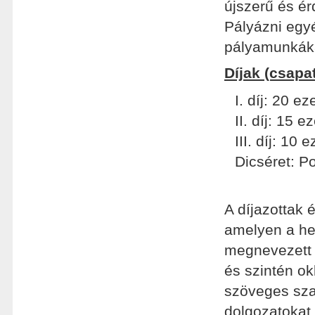
újszerű és ér
Pályázni egyé
pályamunkákat 
Díjak (csapa
I. díj: 20 e
II. díj: 15 
III. díj: 10
Dicséret: P
A díjazottak 
amelyen a hel
megnevezett f
és szintén o
szöveges sza
dolgozatokat 