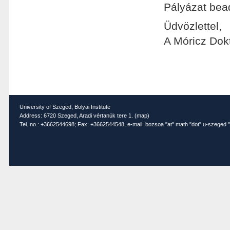
Pályázat bead
Üdvözlettel,
A Móricz Dok
University of Szeged, Bolyai Institute
Address: 6720 Szeged, Aradi vértanúk tere 1. (
map
)
Tel. no.: +3662544698; Fax: +3662544548, e-mail: bozsoa "at" math "dot" u-szeged "