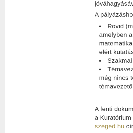
jóváhagyásáv
A pályázáshoz
Rövid (m
amelyben a 
matematikai 
elért kutatá
Szakmai ö
Témaveze
még nincs 
témavezető 
A fenti doku
a Kuratóriu
szeged.hu
cí