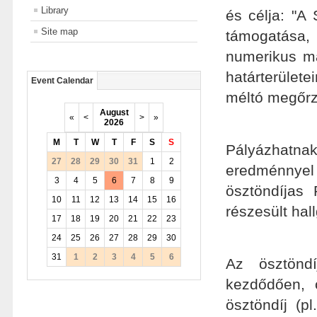
Library
és célja: "A
Site map
támogatása, 
numerikus ma
határterület
Event Calendar
méltó megőrz
August
«
<
>
»
2026
M
T
W
T
F
S
S
Pályázhatnak
27
28
29
30
31
1
2
eredménnyel 
3
4
5
6
7
8
9
ösztöndíjas
10
11
12
13
14
15
16
részesült hal
17
18
19
20
21
22
23
24
25
26
27
28
29
30
31
1
2
3
4
5
6
Az ösztönd
kezdődően, 
ösztöndíj (p