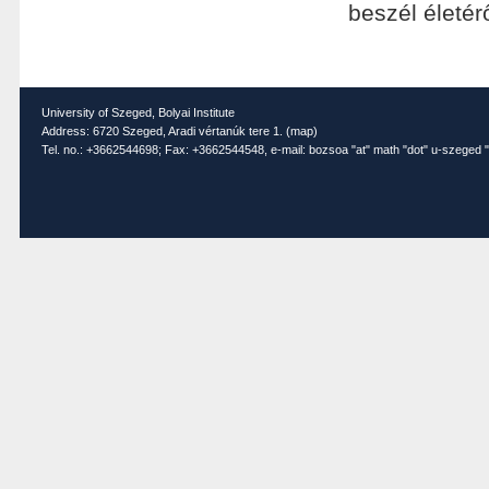
beszél életér
University of Szeged, Bolyai Institute
Address: 6720 Szeged, Aradi vértanúk tere 1. (
map
)
Tel. no.: +3662544698; Fax: +3662544548, e-mail: bozsoa "at" math "dot" u-szeged "