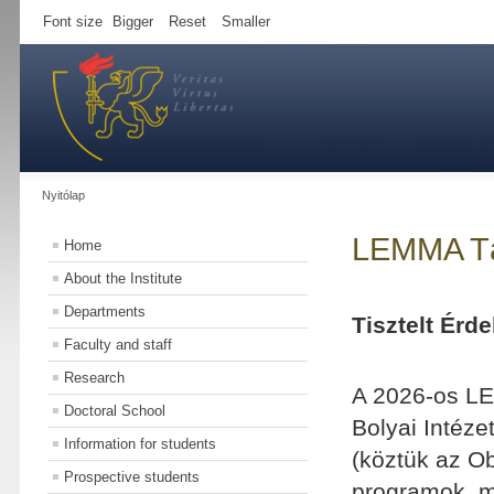
Font size
Bigger
Reset
Smaller
Nyitólap
LEMMA Tá
Home
About the Institute
Departments
Tisztelt Érd
Faculty and staff
Research
A 2026-os LE
Doctoral School
Bolyai Intéze
Information for students
(köztük az Ob
Prospective students
programok, m