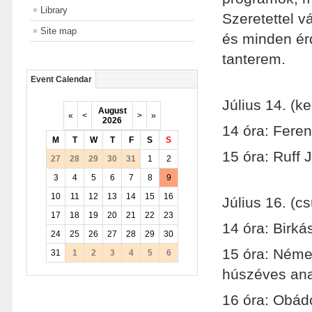
Library
Szeretettel v
Site map
és minden érd
tanterem.
Event Calendar
Július 14. (k
August
«
<
>
»
2026
14 óra: Feren
M
T
W
T
F
S
S
15 óra: Ruff 
27
28
29
30
31
1
2
3
4
5
6
7
8
9
10
11
12
13
14
15
16
Július 16. (cs
17
18
19
20
21
22
23
14 óra: Birká
24
25
26
27
28
29
30
15 óra: Néme
31
1
2
3
4
5
6
húszéves ana
16 óra: Obádo